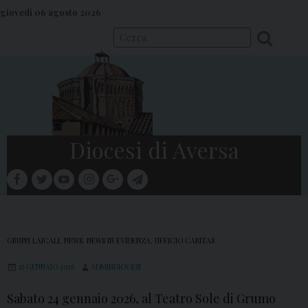
S
giovedì 06 agosto 2026
k
i
p
t
o
c
o
Diocesi di Aversa
n
t
facebook
twitter
youtube
instagram
google
telegram
e
Menu
n
t
GRUPPI LAICALI
,
NEWS
,
NEWS IN EVIDENZA
,
UFFICIO CARITAS
15 GENNAIO 2026
ADMINDIOCESI
Sabato 24 gennaio 2026, al Teatro Sole di Grumo