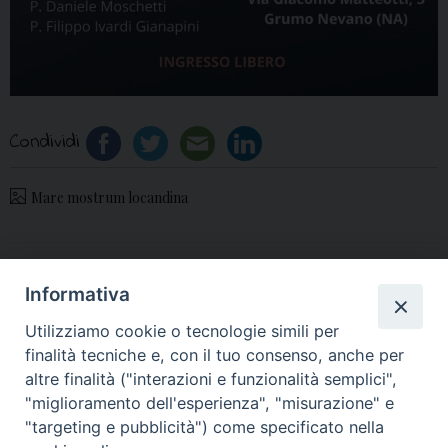
Condividi
Mare mostrum locandina
«
San Sossio e Madonna
Pime: al via le
Informativa
del Pantano:
celebrazioni per il 25°
Utilizziamo cookie o tecnologie simili per
Presentazione del libro di
della Beatificazione di
finalità tecniche e, con il tuo consenso, anche per
Antonio Capasso
Padre Paolo Manna
»
altre finalità ("interazioni e funzionalità semplici",
"miglioramento dell'esperienza", "misurazione" e
"targeting e pubblicità") come specificato nella