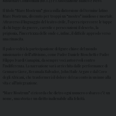
Missionari Comboniani (MCCJ) e l’Associazione Bianco e Nero.
Il titolo “Mare Mostrum” gioca sulla distorsione del termine latino
Mare Nostrum, divenuto per troppi un “mostro” insidioso e mortale.
Attraverso il linguaggio del teatro civile, l’opera ripercorre le tappe
di chi fugge da guerre, carestie e persecuzioni: il deserto, la
prigionia, l’incertezza delle onde e, infine, il difficile approdo verso
una rinascita.
Il palco vedrà la partecipazione di figure chiave del mondo
missionario e dell’attivismo, come Padre Daniele Moschetti e Padre
Filippo Ivardi Ganapini, da sempre voci autorevoli contro
l’indifferenza. La narrazione sarà arricchita dalle performance di
Gennaro Giove, Seramala Salvador, John Haile Argaw e dal Coro
degli Africani, che trasformerà il dolore del racconto in un inno alla
vita e all’integrazione.
“Mare Mostrum” ci ricorda che dietro ogni numero o sbarco c’è un
nome, una storia e un diritto inalienabile alla felicità.