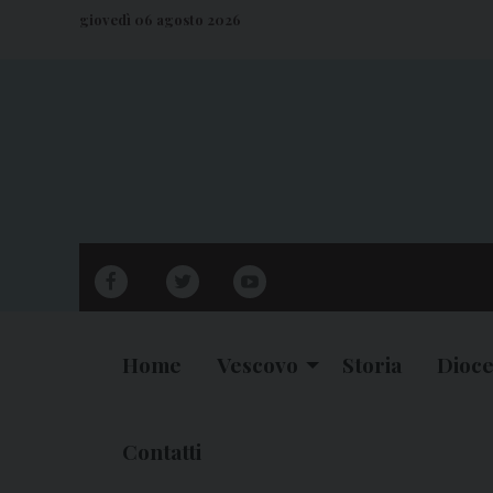
S
giovedì 06 agosto 2026
k
i
p
t
o
c
o
n
facebook
twitter
youtube
t
e
n
Home
Vescovo
Storia
Dioce
t
Contatti