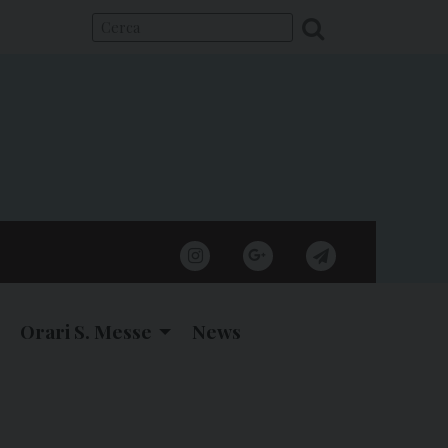
instagram
google
telegram
Orari S. Messe
News