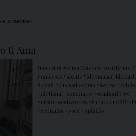
ICIO ECUMENISMO
io ti Ama
Diocesi di Aversa Catekest 2026 Brano: D
Francesca Valente Videomaker: Riccardo
Sociali #chiesadiaversa #aversa #cate
#diotiama #seminario #seminario300 #g
#oratorioestivo2026 #PapaLeoneXIV #P
#speranza #pace #Spinillo