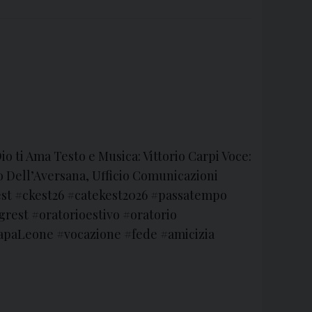
io ti Ama Testo e Musica: Vittorio Carpi Voce:
 Dell’Aversana, Ufficio Comunicazioni
kest #ckest26 #catekest2026 #passatempo
rest #oratorioestivo #oratorio
apaLeone #vocazione #fede #amicizia