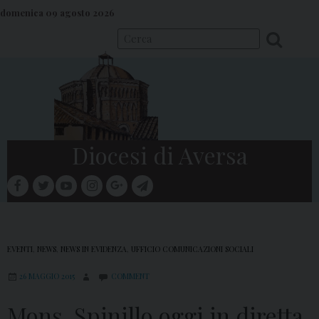
S
domenica 09 agosto 2026
k
i
p
t
o
c
o
Diocesi di Aversa
n
t
facebook
twitter
youtube
instagram
google
telegram
e
Menu
n
t
EVENTI
,
NEWS
,
NEWS IN EVIDENZA
,
UFFICIO COMUNICAZIONI SOCIALI
26 MAGGIO 2015
COMMENT
Mons. Spinillo oggi in diretta