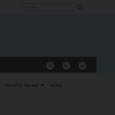
instagram
google
telegram
Orari S. Messe
News