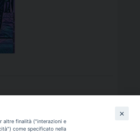
llo Spirito: 16ma Convocazione Diocesana
»
altre finalità ("interazioni e
cità") come specificato nella