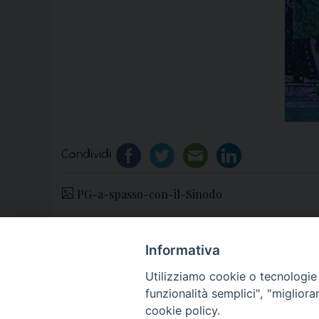
Condividi
PG-a-spasso-con-il-Sinodo
Informativa
«
XXIII Don Peppe Diana: Programma degli 
Utilizziamo cookie o tecnologie s
funzionalità semplici", "miglior
cookie policy.