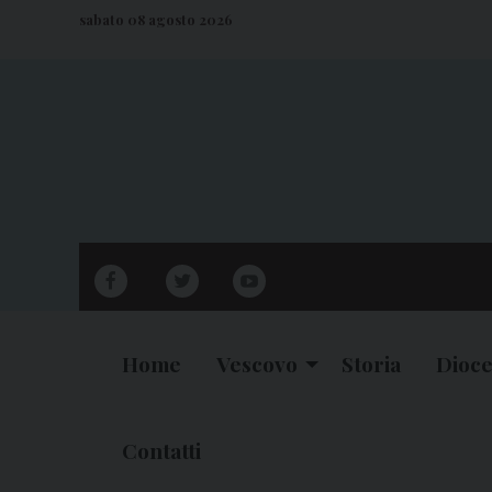
S
sabato 08 agosto 2026
k
i
p
t
o
c
o
n
facebook
twitter
youtube
t
e
n
Home
Vescovo
Storia
Dioce
t
Contatti