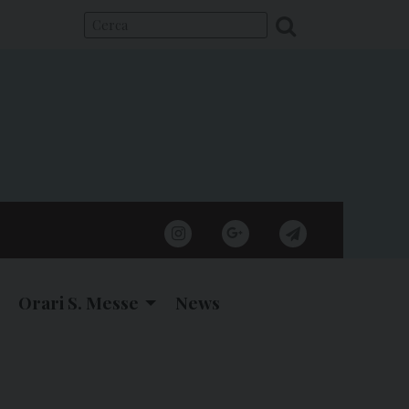
instagram
google
telegram
Orari S. Messe
News