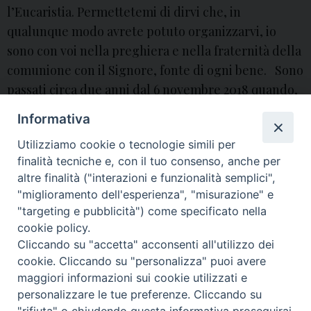
l’Eucaristia. Permettetemi di dirvi che, in
qualunque modo avrete potuto organizzarvi, io
sono con voi nella preghiera e nella fraternità della
comunione con il Signore, fonte di ogni bene. Sono
passati circa due anni dal 6 novembre 2018 quando,
con il desiderio di “favorire una migliore possibilità
Informativa
di …
Continua a leggere
L
»
Utilizziamo cookie o tecnologie simili per
a
sacro cuore
finalità tecniche e, con il tuo consenso, anche per
l
altre finalità ("interazioni e funzionalità semplici",
e
"miglioramento dell'esperienza", "misurazione" e
t
P
"targeting e pubblicità") come specificato nella
t
o
cookie policy.
e
Cliccando su "accetta" acconsenti all'utilizzo dei
s
© 2018 Diocesi di Aversa
cookie. Cliccando su "personalizza" puoi avere
t
r
maggiori informazioni sui cookie utilizzati e
N
a
personalizzare le tue preferenze. Cliccando su
a
d