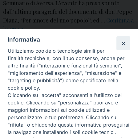
Seminario di Aversa. L’evento ha preso spunto
dall’ultimo paragrafo del documento di don Peppe
Diana, “Per amore del mio popolo”, ed …
Continua a
leggere
I
»
v
Informativa
andrea riccardi
,
angelo spinillo
,
Comitato Don Peppe Diana
,
convegno
,
i
coordinatore
,
diocesi di Aversa
,
don diana
,
don peppe diana
,
don peppino
Utilizziamo cookie o tecnologie simili per
diana
,
mons.
,
Pontificia Facoltà Teologica dell’Italia Meridionale
,
sant'egidio
,
d
seminario di aversa
,
Sergio Tanzarella
,
Valerio Taglione
,
vescovo
finalità tecniche e, con il tuo consenso, anche per
e
altre finalità ("interazioni e funzionalità semplici",
o
"miglioramento dell'esperienza", "misurazione" e
P
d
"targeting e pubblicità") come specificato nella
o
cookie policy.
e
Cliccando su "accetta" acconsenti all'utilizzo dei
s
l
© 2018 Diocesi di Aversa
cookie. Cliccando su "personalizza" puoi avere
t
c
maggiori informazioni sui cookie utilizzati e
N
o
personalizzare le tue preferenze. Cliccando su
a
n
"rifiuta" o chiudendo questa informativa proseguirai
v
v
f
t
y
i
g
t
la navigazione installando i soli cookie tecnici.
i