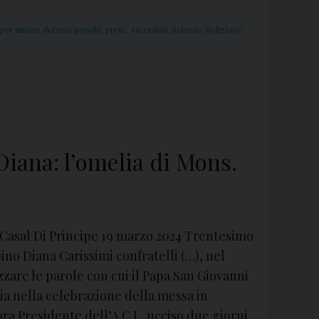
per amore del mio popolo
,
prete
,
sacerdoti
,
Scienze Religiose
,
iana: l’omelia di Mons.
 Casal Di Principe 19 marzo 2024 Trentesimo
no Diana Carissimi confratelli (…), nel
lizzare le parole con cui il Papa San Giovanni
elia nella celebrazione della messa in
ora Presidente dell’A.C.I., ucciso due giorni