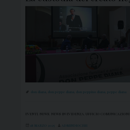
don diana
,
don peppe diana
,
don peppino diana
,
peppe diana
EVENTI
,
NEWS
,
NEWS IN EVIDENZA
,
UFFICIO COMUNICAZIONI
18 MARZO 2025
ADMINDIOCESI