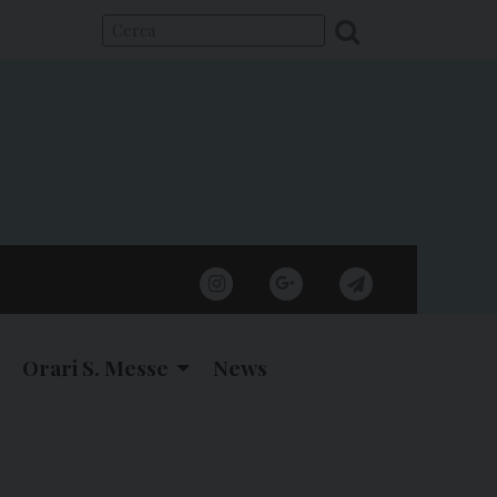
instagram
google
telegram
Orari S. Messe
News