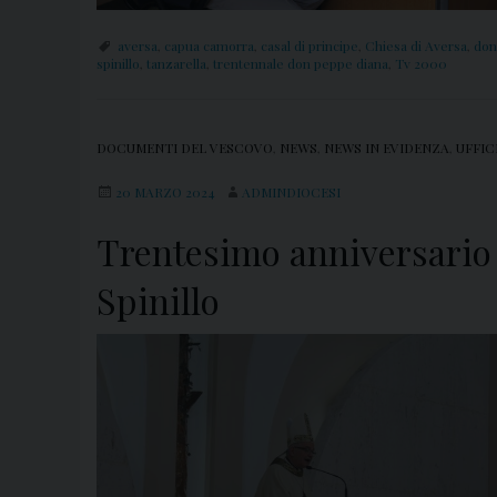
aversa
,
capua camorra
,
casal di principe
,
Chiesa di Aversa
,
don
spinillo
,
tanzarella
,
trentennale don peppe diana
,
Tv 2000
DOCUMENTI DEL VESCOVO
,
NEWS
,
NEWS IN EVIDENZA
,
UFFIC
20 MARZO 2024
ADMINDIOCESI
Trentesimo anniversario 
Spinillo