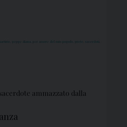
artirio
,
peppe diana
,
per amore del mio popolo
,
prete
,
sacerdoti
,
l sacerdote ammazzato dalla
ranza