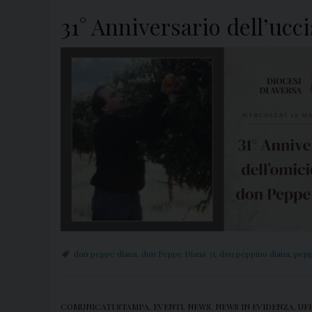
31° Anniversario dell’uc
don peppe diana
,
don Peppe Diana 31
,
don peppino diana
,
pepp
COMUNICATI STAMPA
,
EVENTI
,
NEWS
,
NEWS IN EVIDENZA
,
UF