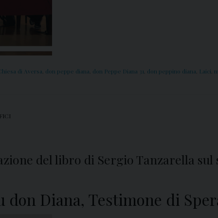
Chiesa di Aversa
,
don peppe diana
,
don Peppe Diana 31
,
don peppino diana
,
Laici
,
m
FICI
azione del libro di Sergio Tanzarella su
e su don Diana, Testimone di Spe