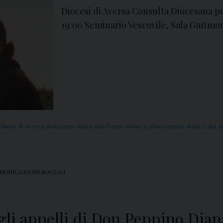
Diocesi di Aversa Consulta Diocesana per
19:00 Seminario Vescovile, Sala Guitm
Chiesa di Aversa
,
don peppe diana
,
don Peppe Diana 31
,
don peppino diana
,
Laici
,
m
MUNICAZIONI SOCIALI
gli appelli di Don Peppino Dian