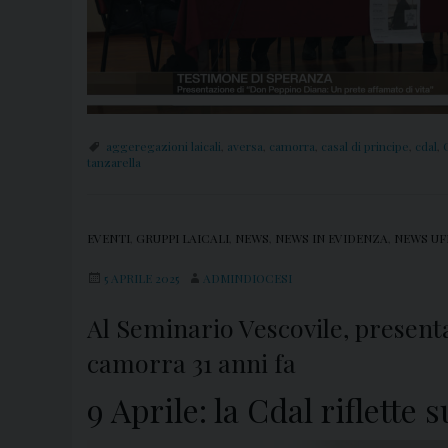
aggeregazioni laicali
,
aversa
,
camorra
,
casal di principe
,
cdal
,
tanzarella
EVENTI
,
GRUPPI LAICALI
,
NEWS
,
NEWS IN EVIDENZA
,
NEWS UF
5 APRILE 2025
ADMINDIOCESI
Al Seminario Vescovile, present
camorra 31 anni fa
9 Aprile: la Cdal riflett