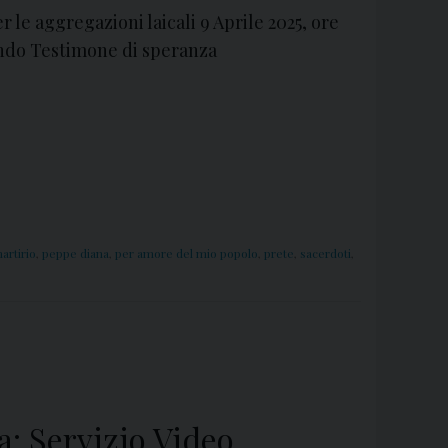
 le aggregazioni laicali 9 Aprile 2025, ore
ondo Testimone di speranza
artirio
,
peppe diana
,
per amore del mio popolo
,
prete
,
sacerdoti
,
a: Servizio Video