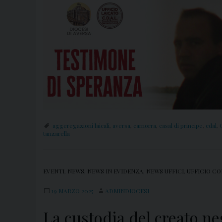
aggeregazioni laicali
,
aversa
,
camorra
,
casal di principe
,
cdal
,
tanzarella
EVENTI
,
NEWS
,
NEWS IN EVIDENZA
,
NEWS UFFICI
,
UFFICIO CO
19 MARZO 2025
ADMINDIOCESI
La custodia del creato ne