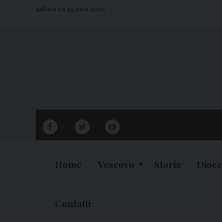
S
sabato 08 agosto 2026
k
i
p
t
o
c
o
n
facebook
twitter
youtube
t
e
n
Home
Vescovo
Storia
Dioce
t
Contatti