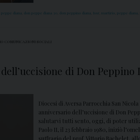
 peppe diana
,
don peppe diana 30
,
don peppino diana
,
Issr
,
martirio
,
peppe diana
,
IO COMUNICAZIONI SOCIALI
dell’uccisione di Don Peppino D
Diocesi di Aversa Parrocchia San Nicola
anniversario dell’uccisione di Don Peppi
salutarvi tutti sento, oggi, di poter uti
Paolo II, il 23 febbraio 1980, iniziò l’om
suffragio del prof. Vittorio Bachelet, all