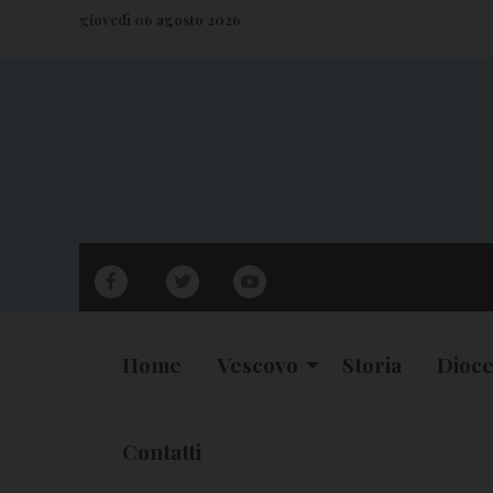
S
giovedì 06 agosto 2026
k
i
p
t
o
c
o
n
facebook
twitter
youtube
t
e
n
Home
Vescovo
Storia
Dioce
t
Contatti