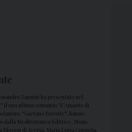
nte
lessandro Zannini ha presentato nel
e” il suo ultimo romanzo “L’Amante di
sociazione “Gaetano Parente”, hanno
to dalla Mediterraneo Editrice, Mons.
a Diocesi di Aversa, Maria Luisa Coppola,