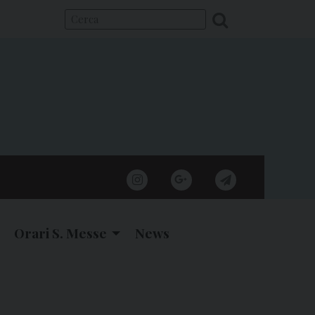
instagram
google
telegram
Orari S. Messe
News