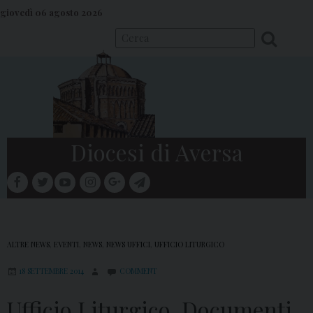
S
giovedì 06 agosto 2026
k
i
p
t
o
c
o
Diocesi di Aversa
n
t
facebook
twitter
youtube
instagram
google
telegram
e
Menu
n
t
ALTRE NEWS
,
EVENTI
,
NEWS
,
NEWS UFFICI
,
UFFICIO LITURGICO
18 SETTEMBRE 2014
COMMENT
Ufficio Liturgico. Documenti