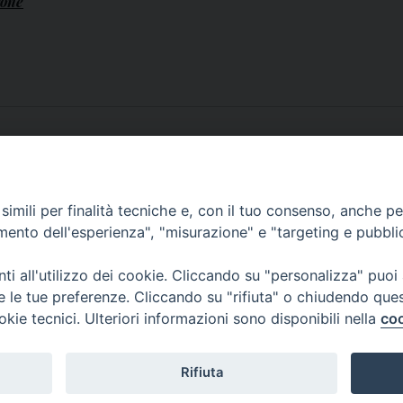
cone
17
Conpasuni
imili per finalità tecniche e, con il tuo consenso, anche per 
amento dell'esperienza", "misurazione" e "targeting e pubbli
i all'utilizzo dei cookie. Cliccando su "personalizza" puoi
re le tue preferenze. Cliccando su "rifiuta" o chiudendo que
okie tecnici. Ulteriori informazioni sono disponibili nella
coo
Rifiuta
f
t
y
i
g
t