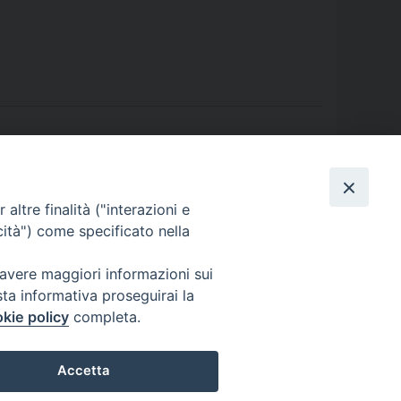
: Resoconto del convegno sul Referendum
»
altre finalità ("interazioni e
cità") come specificato nella
 avere maggiori informazioni sui
sta informativa proseguirai la
kie policy
completa.
Accetta