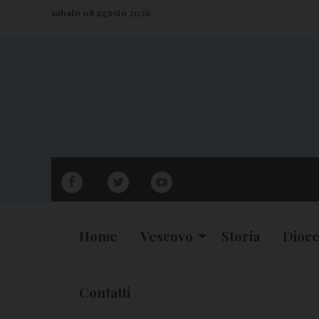
S
sabato 08 agosto 2026
k
i
p
t
o
c
o
n
facebook
twitter
youtube
t
e
n
Home
Vescovo
Storia
Dioce
t
Contatti