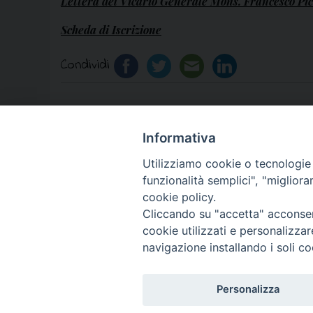
Lettera del Vicario Generale Mons. Francesco Pi
Scheda di Iscrizione
Condividi
Informativa
«
Partono le giornate pro Seminario 2016-20
Utilizziamo cookie o tecnologie s
funzionalità semplici", "miglior
cookie policy.
Cliccando su "accetta" acconsent
cookie utilizzati e personalizza
© 2018 Diocesi di Aversa
navigazione installando i soli co
Personalizza