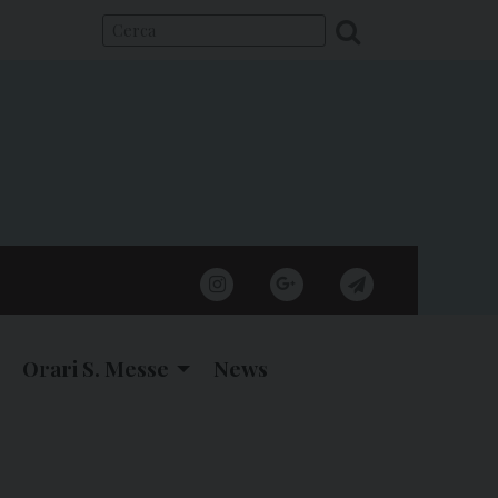
instagram
google
telegram
Orari S. Messe
News