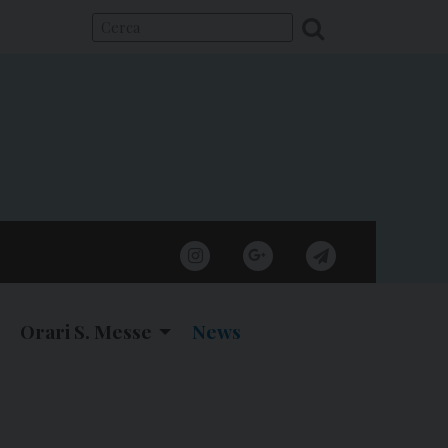
instagram
google
telegram
Orari S. Messe
News