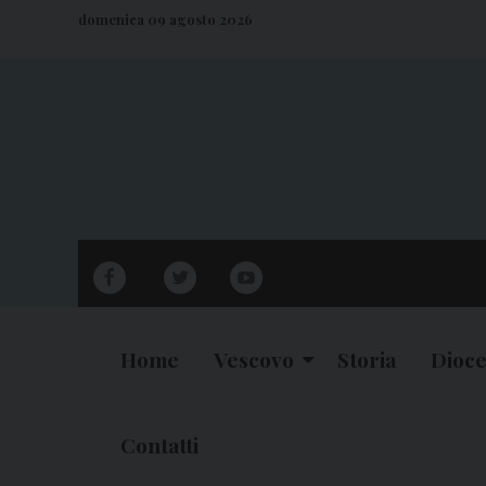
S
domenica 09 agosto 2026
k
i
p
t
o
c
o
n
facebook
twitter
youtube
t
e
n
Home
Vescovo
Storia
Dioce
t
Contatti