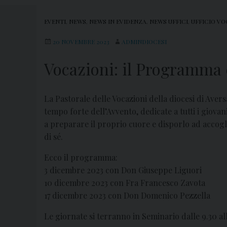
EVENTI
,
NEWS
,
NEWS IN EVIDENZA
,
NEWS UFFICI
,
UFFICIO VO
20 NOVEMBRE 2023
ADMINDIOCESI
Vocazioni: il Programma d
La Pastorale delle Vocazioni della diocesi di Avers
tempo forte dell’Avvento, dedicate a tutti i giovani
a preparare il proprio cuore e disporlo ad accogl
di sé.
Ecco il programma:
3 dicembre 2023 con Don Giuseppe Liguori
10 dicembre 2023 con Fra Francesco Zavota
17 dicembre 2023 con Don Domenico Pezzella
Le giornate si terranno in Seminario dalle 9.30 al