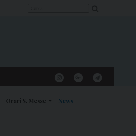
instagram
google
telegram
Orari S. Messe
News