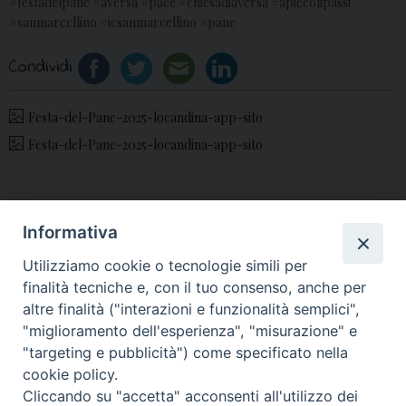
#festadelpane #aversa #pace #chiesadiaversa #apiccolipassi
#sanmarcellino #icsanmarcellino #pane
Condividi
Festa-del-Pane-2025-locandina-app-sito
Festa-del-Pane-2025-locandina-app-sito
«
Grande partecipazione
Quinta Domenica di
Informativa
alla raccolta libri del
Quaresima 2025, il
Utilizziamo cookie o tecnologie simili per
Circolo Laudato Si’
commento di Mons.
finalità tecniche e, con il tuo consenso, anche per
“Vanvitelli”
Angelo Spinillo
»
altre finalità ("interazioni e funzionalità semplici",
"miglioramento dell'esperienza", "misurazione" e
"targeting e pubblicità") come specificato nella
cookie policy.
Cliccando su "accetta" acconsenti all'utilizzo dei