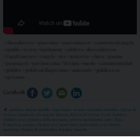
#chiesadiaversa #quaresima #quaresima2025 #commentoalvangelo
#spinillo #aversa #lapidazione #adultera #diocesidiaversa
#PapaFrancesco #vangelo #ucs #ucsaversa #chiesa #pasqua
#pasqua2025 #paceinucraina #Ucraina #sinodo #camminosinodale
#giubileo #giubileodellasperanza #annosanto #giubileo2025
#speranza
Condividi
adultera
,
angelo spinillo
,
Anno Santo
,
aversa
,
cammino sinodale
,
Chiesa di
Aversa
,
commento al vangelo
,
diocesi
,
diocesi di Aversa
,
Gesù
,
Giubileo
,
giubileo 2025
,
giubileo della speranza
,
guerra
,
lapidazione
,
pace
,
Papa
Francesco
,
pasqua
,
Pasqua 2025
,
quaresima
,
Quaresima 2025
,
Sinodo
,
speranza
,
Tempo di Quaresima
,
Ucraina
,
vangelo