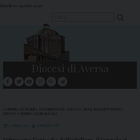
S
lunedì 10 agosto 2026
k
i
p
t
o
c
o
Diocesi di Aversa
n
t
facebook
twitter
youtube
instagram
google
telegram
e
Menu
n
t
COMUNICATI STAMPA
,
DOCUMENTI DEL VESCOVO
,
NEWS
,
NEWS IN EVIDENZA
,
UFFICIO COMUNICAZIONI SOCIALI
4 APRILE 2025
ADMINDIOCESI