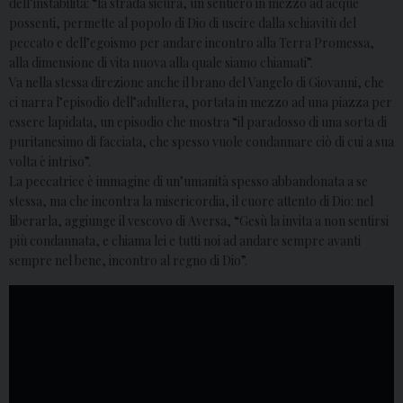
dell’instabilità: “la strada sicura, un sentiero in mezzo ad acque
possenti, permette al popolo di Dio di uscire dalla schiavitù del
peccato e dell’egoismo per andare incontro alla Terra Promessa,
alla dimensione di vita nuova alla quale siamo chiamati”.
Va nella stessa direzione anche il brano del Vangelo di Giovanni, che
ci narra l’episodio dell’adultera, portata in mezzo ad una piazza per
essere lapidata, un episodio che mostra “il paradosso di una sorta di
puritanesimo di facciata, che spesso vuole condannare ciò di cui a sua
volta è intriso”.
La peccatrice è immagine di un’umanità spesso abbandonata a se
stessa, ma che incontra la misericordia, il cuore attento di Dio: nel
liberarla, aggiunge il vescovo di Aversa, “Gesù la invita a non sentirsi
più condannata, e chiama lei e tutti noi ad andare sempre avanti
sempre nel bene, incontro al regno di Dio”.