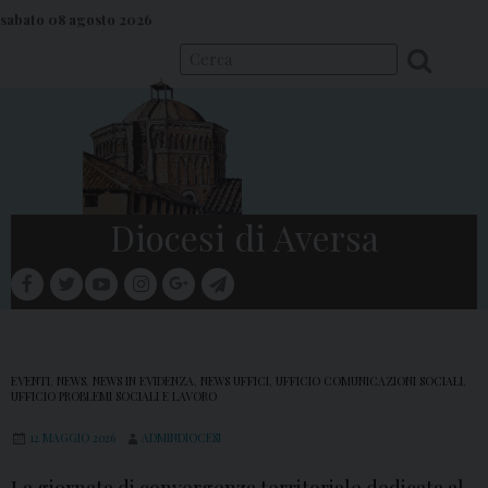
S
sabato 08 agosto 2026
k
i
p
t
o
c
o
Diocesi di Aversa
n
t
facebook
twitter
youtube
instagram
google
telegram
e
Menu
n
t
EVENTI
,
NEWS
,
NEWS IN EVIDENZA
,
NEWS UFFICI
,
UFFICIO COMUNICAZIONI SOCIALI
,
UFFICIO PROBLEMI SOCIALI E LAVORO
12 MAGGIO 2026
ADMINDIOCESI