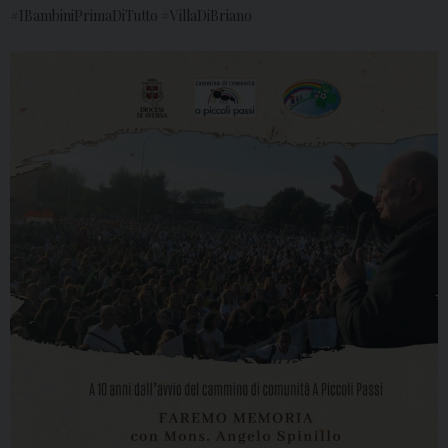
#IBambiniPrimaDiTutto #VillaDiBriano