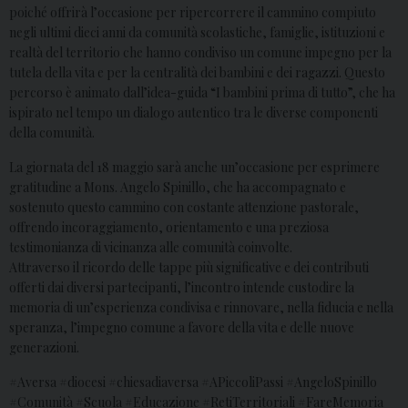
poiché offrirà l’occasione per ripercorrere il cammino compiuto
negli ultimi dieci anni da comunità scolastiche, famiglie, istituzioni e
realtà del territorio che hanno condiviso un comune impegno per la
tutela della vita e per la centralità dei bambini e dei ragazzi. Questo
percorso è animato dall’idea-guida “I bambini prima di tutto”, che ha
ispirato nel tempo un dialogo autentico tra le diverse componenti
della comunità.
La giornata del 18 maggio sarà anche un’occasione per esprimere
gratitudine a Mons. Angelo Spinillo, che ha accompagnato e
sostenuto questo cammino con costante attenzione pastorale,
offrendo incoraggiamento, orientamento e una preziosa
testimonianza di vicinanza alle comunità coinvolte.
Attraverso il ricordo delle tappe più significative e dei contributi
offerti dai diversi partecipanti, l’incontro intende custodire la
memoria di un’esperienza condivisa e rinnovare, nella fiducia e nella
speranza, l’impegno comune a favore della vita e delle nuove
generazioni.
#Aversa #diocesi #chiesadiaversa #APiccoliPassi #AngeloSpinillo
#Comunità #Scuola #Educazione #RetiTerritoriali #FareMemoria