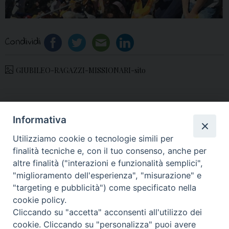
Condividi
GIUBILEO-RAGAZZI-MISSIONARI-sito
«
2 giugno: XV Festa
Giubileo Diocesano delle
Informativa
Diocesana della Famiglia
Famiglie
»
Utilizziamo cookie o tecnologie simili per
e Giubileo Diocesano
finalità tecniche e, con il tuo consenso, anche per
delle Famiglie
altre finalità ("interazioni e funzionalità semplici",
"miglioramento dell'esperienza", "misurazione" e
"targeting e pubblicità") come specificato nella
cookie policy.
Cliccando su "accetta" acconsenti all'utilizzo dei
© 2018 Diocesi di Aversa
cookie. Cliccando su "personalizza" puoi avere