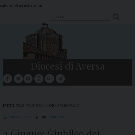
S
sabato 08 agosto 2026
k
i
p
t
o
c
o
Diocesi di Aversa
n
t
facebook
twitter
youtube
instagram
google
telegram
e
Menu
n
t
EVENTI
,
NEWS
,
NEWS UFFICI
,
UFFICIO MISSIONARIO
29 MAGGIO 2016
COMMENT
2 Giugno: Giubileo dei