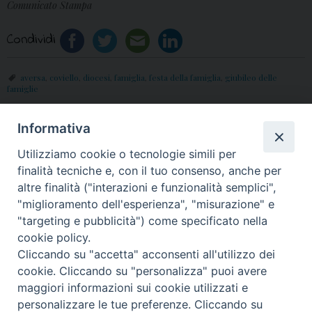
Comunicato Stampa
Condividi
aversa
,
coviello
,
diocesi
,
famiglia
,
festa della famiglia
,
giubileo delle
famiglie
Informativa
«
Sabato 28 maggio, Festa
2 Giugno: Giubileo dei
Utilizziamo cookie o tecnologie simili per
della Famiglia del
ragazzi missionari
»
finalità tecniche e, con il tuo consenso, anche per
Seminario
altre finalità ("interazioni e funzionalità semplici",
"miglioramento dell'esperienza", "misurazione" e
"targeting e pubblicità") come specificato nella
cookie policy.
Cliccando su "accetta" acconsenti all'utilizzo dei
© 2018 Diocesi di Aversa
cookie. Cliccando su "personalizza" puoi avere
maggiori informazioni sui cookie utilizzati e
personalizzare le tue preferenze. Cliccando su