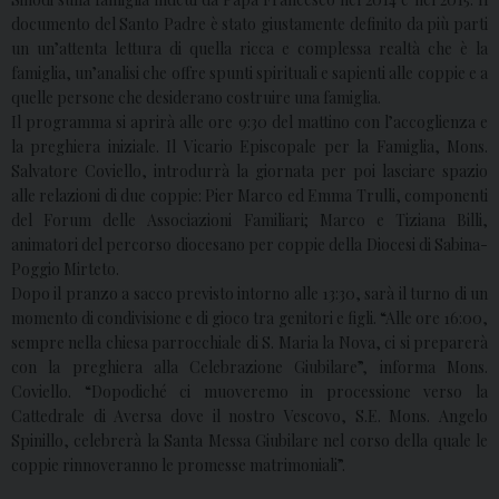
documento del Santo Padre è stato giustamente definito da più parti
un un’attenta lettura di quella ricca e complessa realtà che è la
famiglia, un’analisi che offre spunti spirituali e sapienti alle coppie e a
quelle persone che desiderano costruire una famiglia.
Il programma si aprirà alle ore 9:30 del mattino con l’accoglienza e
la preghiera iniziale. Il Vicario Episcopale per la Famiglia, Mons.
Salvatore Coviello, introdurrà la giornata per poi lasciare spazio
alle relazioni di due coppie: Pier Marco ed Emma Trulli, componenti
del Forum delle Associazioni Familiari; Marco e Tiziana Billi,
animatori del percorso diocesano per coppie della Diocesi di Sabina-
Poggio Mirteto.
Dopo il pranzo a sacco previsto intorno alle 13:30, sarà il turno di un
momento di condivisione e di gioco tra genitori e figli. “Alle ore 16:00,
sempre nella chiesa parrocchiale di S. Maria la Nova, ci si preparerà
con la preghiera alla Celebrazione Giubilare”, informa Mons.
Coviello. “Dopodiché ci muoveremo in processione verso la
Cattedrale di Aversa dove il nostro Vescovo, S.E. Mons. Angelo
Spinillo, celebrerà la Santa Messa Giubilare nel corso della quale le
coppie rinnoveranno le promesse matrimoniali”.