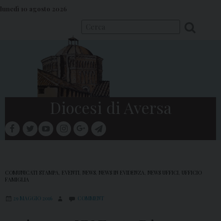
S
lunedì 10 agosto 2026
k
i
p
t
o
c
o
Diocesi di Aversa
n
t
facebook
twitter
youtube
instagram
google
telegram
e
Menu
n
t
COMUNICATI STAMPA
,
EVENTI
,
NEWS
,
NEWS IN EVIDENZA
,
NEWS UFFICI
,
UFFICIO
FAMIGLIA
29 MAGGIO 2016
COMMENT