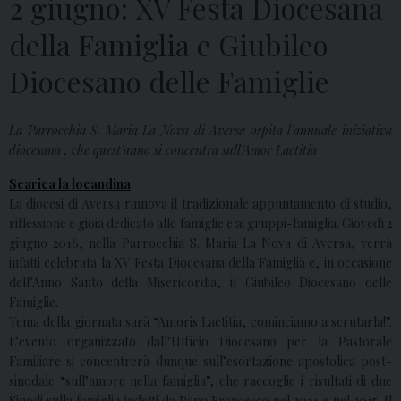
2 giugno: XV Festa Diocesana
della Famiglia e Giubileo
Diocesano delle Famiglie
La Parrocchia S. Maria La Nova di Aversa ospita l’annuale iniziativa
diocesana , che quest’anno si concentra sull’Amor Laetitia
Scarica la locandina
La diocesi di Aversa rinnova il tradizionale appuntamento di studio,
riflessione e gioia dedicato alle famiglie e ai gruppi-famiglia. Giovedì 2
giugno 2016, nella Parrocchia S. Maria La Nova di Aversa, verrà
infatti celebrata la XV Festa Diocesana della Famiglia e, in occasione
dell’Anno Santo della Misericordia, il Giubileo Diocesano delle
Famiglie.
Tema della giornata sarà “Amoris Laetitia, cominciamo a scrutarla!”.
L’evento organizzato dall’Ufficio Diocesano per la Pastorale
Familiare si concentrerà dunque sull’esortazione apostolica post-
sinodale “sull’amore nella famiglia”, che raccoglie i risultati di due
Sinodi sulla famiglia indetti da Papa Francesco nel 2014 e nel 2015. Il