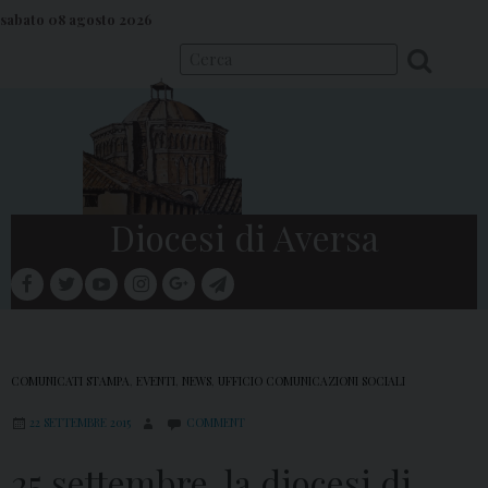
S
sabato 08 agosto 2026
k
i
p
t
o
c
o
Diocesi di Aversa
n
t
facebook
twitter
youtube
instagram
google
telegram
e
Menu
n
t
COMUNICATI STAMPA
,
EVENTI
,
NEWS
,
UFFICIO COMUNICAZIONI SOCIALI
22 SETTEMBRE 2015
COMMENT
25 settembre, la diocesi di