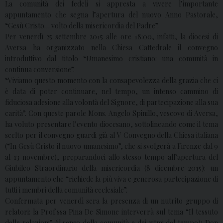
La comunità dei fedeli si appresta a vivere l’importante
appuntamento che segna l’apertura del nuovo Anno Pastorale,
“Gesù Cristo… volto della misericordia del Padre”.
Per venerdì 25 settembre 2015 alle ore 18:00, infatti, la diocesi di
Aversa ha organizzato nella Chiesa Cattedrale il convegno
introduttivo dal titolo “Umanesimo cristiano: una comunità in
continua conversione”.
“Viviamo questo momento con la consapevolezza della grazia che ci
è data di poter continuare, nel tempo, un intenso cammino di
fiduciosa adesione alla volontà del Signore, di partecipazione alla sua
carità”. Con queste parole Mons. Angelo Spinillo, vescovo di Aversa,
ha voluto presentare l’evento diocesano, sottolineando come il tema
scelto per il convegno guardi già al V Convegno della Chiesa italiana
(“In Gesù Cristo il nuovo umanesimo”, che si svolgerà a Firenze dal 9
al 13 novembre), preparandoci allo stesso tempo all’apertura del
Giubileo Straordinario della misericordia (8 dicembre 2015): un
appuntamento che “richiede la più viva e generosa partecipazione di
tutti i membri della comunità ecclesiale”.
Confermata per venerdì sera la presenza di un nutrito gruppo di
relatori: la Prof.ssa Pina De Simone interverrà sul tema “Il tessuto
delle relazioni” (il senso della comunità e dei ritmi del tempo); Don