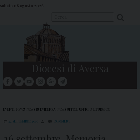
S
sabato 08 agosto 2026
k
i
p
t
o
c
o
Diocesi di Aversa
n
t
facebook
twitter
youtube
instagram
google
telegram
e
Menu
n
t
EVENTI
,
NEWS
,
NEWS IN EVIDENZA
,
NEWS UFFICI
,
UFFICIO LITURGICO
22 SETTEMBRE 2015
COMMENT
26 settembre, Memoria