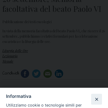
facoltativa del beato Paolo VI
Pubblicazione dei testi eucologici
In vista della memoria facoltativa del beato Paolo VI, che ricorre il 26
settembre, pubblichiamo i relativi formulari per la celebrazione
eucaristica e la liturgia delle ore.
Liturgia delle Ore
Lezionario
Messale
Condividi
Informativa
«
Video, Incontro “Con i
25 settembre, la diocesi di
Utilizziamo cookie o tecnologie simili per