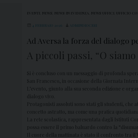
EVENTI
,
NEWS
,
NEWS IN EVIDENZA
,
NEWS UFFICI
,
UFFICIO CO
4 FEBBRAIO 2026
ADMINDIOCESI
Ad Aversa la forza del dialogo 
A piccoli passi, “O siamo f
Si è concluso con un messaggio di profonda spera
San Francesco, in occasione della Giornata Inter
​L’evento, giunto alla sua seconda edizione e org
dialogo vivo.
Protagonisti assoluti sono stati gli studenti, che
concetto astratto, ma come una pratica quotidian
La rete scolastica, rappresentata dagli Istituti 
possa essere il primo baluardo contro la “disuma
Il cuore della mattinata è stato il confronto tra 