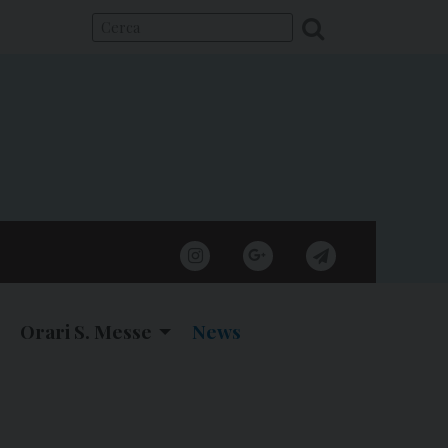
instagram
google
telegram
Orari S. Messe
News