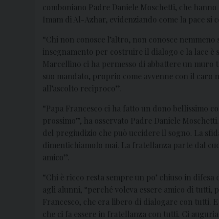
comboniano Padre Daniele Moschetti, che hanno r
Imam di Al-Azhar, evidenziando come la pace si c
“Chi non conosce l’altro, non conosce nemmeno se 
insegnamento per costruire il dialogo e la lace è s
Marcellino ci ha permesso di abbattere un muro t
suo mandato, proprio come avvenne con il caro mo
all’ascolto reciproco”.
“Papa Francesco ci ha fatto un dono bellissimo con 
prossimo”, ha osservato Padre Daniele Moschetti. 
del pregiudizio che può uccidere il sogno. La sfida
dimentichiamolo mai. La fratellanza parte dal cu
amico”.
“Chi è ricco resta sempre un po’ chiuso in difesa
agli alunni, “perché voleva essere amico di tutti, p
Francesco, che era libero di dialogare con tutti. 
che ci fa essere in fratellanza con tutti. Ci augu