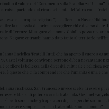
ibadito il valore del “Documento sulla Fratellanza Umana” f
ostruisca partendo dal riconoscimento dell’altro come fratell
stesso e la propria religione”, ha affermato Nasser Hiddouri 
entire la necessità di aprirsi e accogliere chi è diverso da te
ra le differenze. Mi auguro che mons. Spinillo possa restare 
ns. Nogaro: entrambi hanno dato tanto al territorio nell’imp
la sua Enciclica ‘Fratelli Tutti’, che ha aperto il cuore a ogn
“A Castel Volturno convivono persone di ben novantadue naziona
 è cogliere la bellezza della diversità culturale e religiosa pe
ore, è questo che ci fa comprendere che l’umanità è una e che
 della sua ricchezza. San Francesco invece scelse di essere po
er essere libero di poter vivere la fraternità. Gesù nel vangelo 
E così beati sono anche gli operatori di pace perché saranno ch
riamo di essere sempre liberi e in fraternità. Buon cammino”.