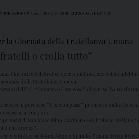
MUNICAZIONI SOCIALI
,
UFFICIO PROBLEMI SOCIALI E LAVORO
per la Giornata della Fratellanza Umana
ratelli o crolla tutto”
nza l’incontro celebratosi questa mattina, mercoledì 4 febb
nazionale della Fratellanza Umana.
anizzato dall’I.C. “Domenico Cimarosa” di Aversa, ha trasforma
 attraverso il percorso “A piccoli passi” promosso dalla Dioces
a necessaria e urgente.
Comprensivi di San Marcellino, Carinaro e dal “Novio Atellano”
nità che avanza”.
il Vescovo di Aversa, Mons. Angelo Spinillo, l’Imam di San Marc