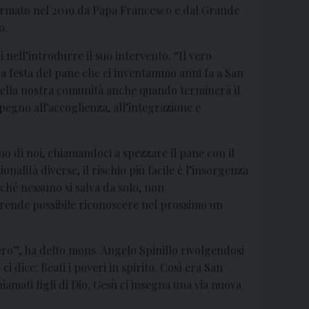
irmato nel 2019 da Papa Francesco e dal Grande
o.
nell’introdurre il suo intervento. “Il vero
. La festa del pane che ci inventammo anni fa a San
nella nostra comunità anche quando terminerà il
egno all’accoglienza, all’integrazione e
uno di noi, chiamandoci a spezzare il pane con il
lità diverse, il rischio più facile è l’insorgenza
rché nessuno si salva da solo, non
 rende possibile riconoscere nel prossimo un
vero”, ha detto mons. Angelo Spinillo rivolgendosi
ci dice: Beati i poveri in spirito. Così era San
iamati figli di Dio. Gesù ci insegna una via nuova