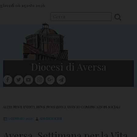
S
giovedì 06 agosto 2026
k
i
p
t
o
c
o
Diocesi di Aversa
n
t
facebook
twitter
youtube
instagram
google
telegram
e
Menu
n
t
ALTRE NEWS
,
EVENTI
,
NEWS
,
NEWS UFFICI
,
UFFICIO COMUNICAZIONI SOCIALI
3 GENNAIO 2020
ADMINDIOCESI
Aversa, Settimana per la Vita