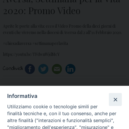
2020: Promo Video
Aprite le porte alla vita: ecco il Video Promo della dieci giorni di
eventi che vivremo nella diocesi di Aversa dal 2 all’11 Febbraio 2020.
#chiesadiaversa #settimanaperlavita
https://youtu.be/TFdwnWjdMcY
Condividi
Informativa
«
Scuola per Laici, Corso
Epifania 2020, Commento
Utilizziamo cookie o tecnologie simili per
Antropologia Vocazionale
di Mons. Spinillo
»
finalità tecniche e, con il tuo consenso, anche per
– Promo
altre finalità ("interazioni e funzionalità semplici",
"miglioramento dell'esperienza", "misurazione" e