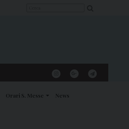
instagram
google
telegram
Orari S. Messe
News