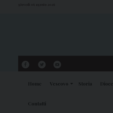
S
giovedì 06 agosto 2026
k
i
p
t
o
c
o
n
facebook
twitter
youtube
t
e
n
Home
Vescovo
Storia
Dioce
t
Contatti