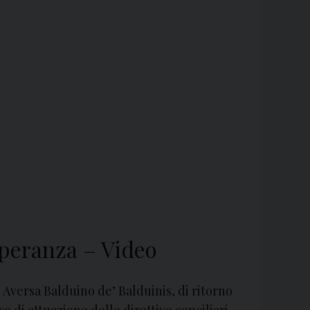
 speranza – Video
 Aversa Balduino de’ Balduinis, di ritorno
so di attuazione delle direttive conciliari