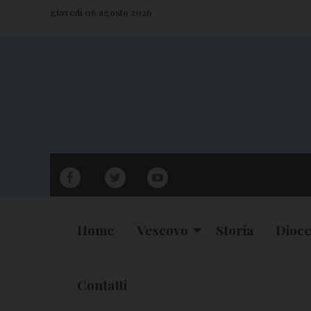
S
giovedì 06 agosto 2026
k
i
p
t
o
c
o
n
facebook
twitter
youtube
t
e
n
Home
Vescovo
Storia
Dioce
t
Contatti