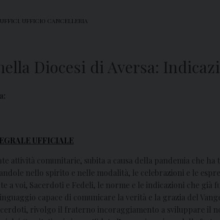
UFFICI
,
UFFICIO CANCELLERIA
 nella Diocesi di Aversa: Indica
a:
EGRALE UFFICIALE
nte attività comunitarie, subita a causa della pandemia che ha
ndole nello spirito e nelle modalità, le celebrazioni e le espres
 voi, Sacerdoti e Fedeli, le norme e le indicazioni che già fu
linguaggio capace di comunicare la verità e la grazia del Vang
 Sacerdoti, rivolgo il fraterno incoraggiamento a sviluppare il