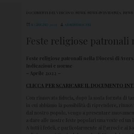
DOCUMENTI DEL VESCOVO
,
NEWS
,
NEWS IN EVIDENZA
,
NEWS 
8 GIUGNO 2022
ADMINDIOCESI
Feste religiose patronali
Feste religiose patronali nella Diocesi di Avers
Indicazioni e norme
– Aprile 2022 –
CLICCA PER SCARICARE IL DOCUMENTO INT
Con rinnovata fiducia, dopo la sosta forzata di ta
in cui abbiamo la possibilità di riprendere, rinnova
dal nostro popolo, vengo a presentare nuovamente a
a dare alle nostre feste popolari una veste ed un 
A tutti i fedeli, e particolarmente ai Parroci e ai