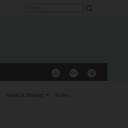
instagram
google
telegram
Orari S. Messe
News