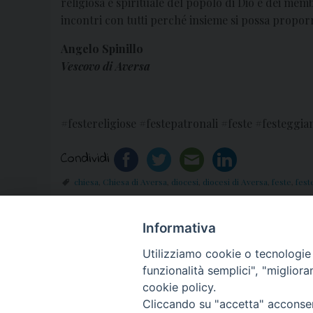
religiosa e spirituale del popolo di Dio e dei memb
incontri con tutti perché insieme si possa propor
Angelo Spinillo
Vescovo di Aversa
#festereligiose #festepatronali #feste #festegg
Condividi
chiesa
,
Chiesa di Aversa
,
diocesi
,
diocesi di Aversa
,
feste
,
fest
Informativa
«
Ufficio Catechistico: 10 Giugno, Chiusura 
Utilizziamo cookie o tecnologie s
funzionalità semplici", "miglior
cookie policy.
Cliccando su "accetta" acconsent