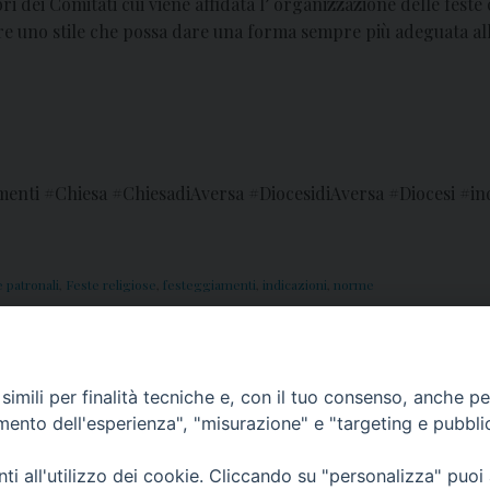
ri dei Comitati cui viene affidata l’ organizzazione delle feste
re uno stile che possa dare una forma sempre più adeguata all
iamenti #Chiesa #ChiesadiAversa #DiocesidiAversa #Diocesi #i
e patronali
,
Feste religiose
,
festeggiamenti
,
indicazioni
,
norme
dell’Anno Pastorale 2022
19
imili per finalità tecniche e, con il tuo consenso, anche per 
amento dell'esperienza", "misurazione" e "targeting e pubbli
i all'utilizzo dei cookie. Cliccando su "personalizza" puoi