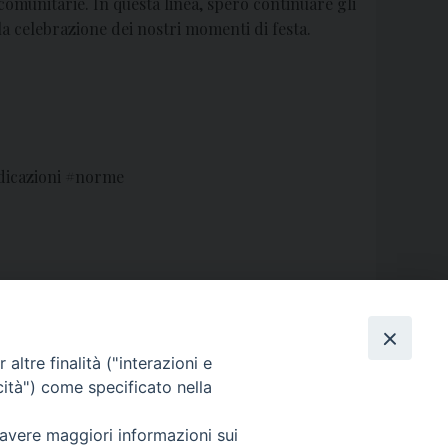
 comunitarie. In questa linea, spero continuare gli
a celebrazione dei nostri momenti di festa.
ndicazioni #norme
 Giugno 2022: Solennità del Corpus Domini
»
altre finalità ("interazioni e
cità") come specificato nella
 avere maggiori informazioni sui