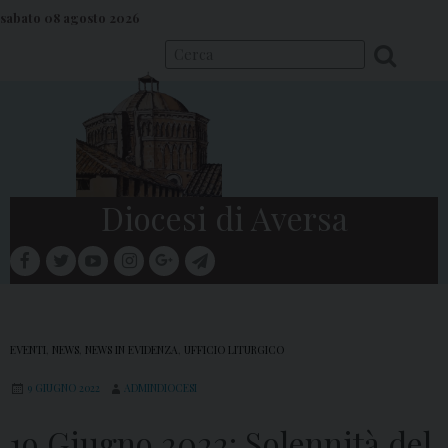
S
sabato 08 agosto 2026
k
i
p
t
o
c
o
Diocesi di Aversa
n
t
facebook
twitter
youtube
instagram
google
telegram
e
Menu
n
t
EVENTI
,
NEWS
,
NEWS IN EVIDENZA
,
UFFICIO LITURGICO
9 GIUGNO 2022
ADMINDIOCESI
19 Giugno 2022: Solennità del