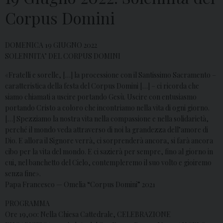
Corpus Domini
DOMENICA 19 GIUGNO 2022
SOLENNITA’ DEL CORPUS DOMINI
«Fratelli e sorelle, […] la processione con il Santissimo Sacramento –
caratteristica della festa del Corpus Domini […] – ci ricorda che
siamo chiamati a uscire portando Gesù. Uscire con entusiasmo
portando Cristo a coloro che incontriamo nella vita di ogni giorno.
[…] Spezziamo la nostra vita nella compassione e nella solidarietà,
perché il mondo veda attraverso di noi la grandezza dell’amore di
Dio. E allora il Signore verrà, ci sorprenderà ancora, si farà ancora
cibo per la vita del mondo. E ci sazierà per sempre, fino al giorno in
cui, nel banchetto del Cielo, contempleremo il suo volto e gioiremo
senza fine».
Papa Francesco — Omelia “Corpus Domini” 2021
PROGRAMMA
Ore 19,00: Nella Chiesa Cattedrale, CELEBRAZIONE