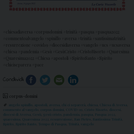
#chiesadiaversa #corpusdomini #trinità #pasqua #pasqua2022
#commentoalvangelo #spinillo #aversa #trinità #santissimatrinità
#resurrezione #covid19 #diocesidiaversa #vangelo #ucs #ucsaversa
#chiesa #pandemia #Gesù #GesùCristo #CristoRisorto #Quaresima
#Quaresima2022 #Chiesa #apostoli #SpiritoSanto #Spirito
#chiciseparera #pace
Condividi
corpus-domini
angelo spinillo
,
apostoli
,
aversa
,
chi ci separerà
,
chiesa
,
Chiesa di Aversa
,
commento al vangelo
,
corpus domini
,
COVID-19
,
Cristo Risorto
,
diocesi
,
diocesi di Aversa
,
Gesù
,
gesù cristo
,
pandemia
,
pasqua
,
Pasqua 2022
,
quaresima
,
Quaresima 2022
,
resurrezione
,
San Pietro
,
Santissima Trinità
,
Spirito
,
Spirito Santo
,
Tempo di Pasqua
,
Trinità
,
vangelo