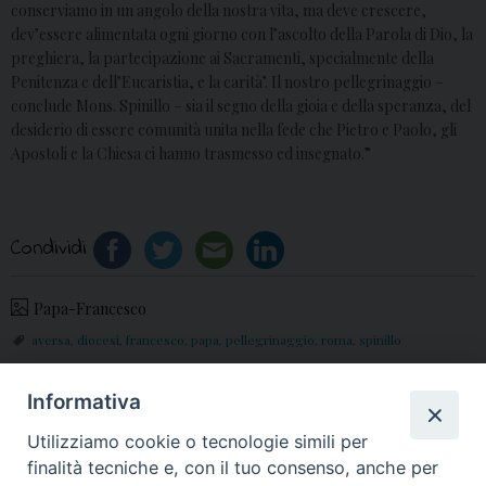
conserviamo in un angolo della nostra vita, ma deve crescere,
dev’essere alimentata ogni giorno con l’ascolto della Parola di Dio, la
preghiera, la partecipazione ai Sacramenti, specialmente della
Penitenza e dell’Eucaristia, e la carità’. Il nostro pellegrinaggio –
conclude Mons. Spinillo – sia il segno della gioia e della speranza, del
desiderio di essere comunità unita nella fede che Pietro e Paolo, gli
Apostoli e la Chiesa ci hanno trasmesso ed insegnato.”
Condividi
Papa-Francesco
aversa
,
diocesi
,
francesco
,
papa
,
pellegrinaggio
,
roma
,
spinillo
Informativa
«
CORPUS DOMINI:
MIGLIAIA DI FEDELI
Utilizziamo cookie o tecnologie simili per
ADORAZIONE
AVERSANI ABBRACCIANO
finalità tecniche e, con il tuo consenso, anche per