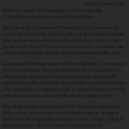
col Santo Padre, Papa
Francesco, mentre nel pomeriggio parteciperanno alla
Celebrazione Eucaristica a San Paolo fuori le Mura.
Nel pieno della celebrazione dell’Anno della fede, ha osservato il
Vescovo di Aversa Mons. Angelo Spinillo, il pellegrinaggio “ci chiama
a fare insieme un percorso di crescita spirituale per essere sempre
più attenti al Vangelo di Gesù Cristo e per maturare una sempre più
autentica disponibilità e obbedienza al comandamento della carità”.
In occasione dell’inaugurazione dell’Anno della Fede, ricorda ancora
il vescovo normanno, il Santo Padre Benedetto XVI si augurava un
rinsaldamento del rapporto con Cristo, invitando dunque tutti i
cristiani a risvegliare la propria vita spirituale e a considerare la fede
come una preziosa “compagna di vita che permette di percepire con
sguardo sempre nuovo le meraviglie che Dio compie per noi”.
Dopo il suo avvento, anche il Santo Padre Francesco insiste nel suo
invito a vivere con speranza e verità la nostra adesione al Signore
Gesù Cristo: “Nell’immediatezza del suo parlare, il Papa ci chiede di
ricordare sempre che la fede ‘non è come un tesoro che