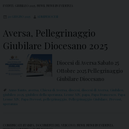
EVENTI
,
GIUBILEO 2025
,
NEWS
,
NEWS IN EVIDENZA
20 GIUGNO 2025
ADMINDIOCESI
Aversa, Pellegrinaggio
Giubilare Diocesano 2025
Diocesi di Aversa Sabato 25
Ottobre 2025 Pellegrinaggio
Giubilare Diocesano
Anno Santo
,
aversa
,
Chiesa di Aversa
,
diocesi
,
diocesi di Aversa
,
Giubileo
,
giubileo 2025
,
giubileo della speranza
,
Leone XIV
,
papa
,
Papa Francesco
,
Papa
Leone XIV
,
Papa Prevost
,
pellegrinaggio
,
Pellegrinaggio Giubilare
,
Prevost
,
speranza
COMUNICATI STAMPA
,
DOCUMENTI DEL VESCOVO
,
NEWS
,
NEWS IN EVIDENZA
,