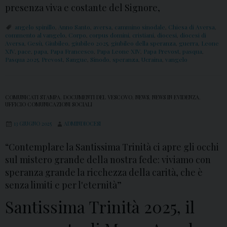
presenza viva e costante del Signore,
angelo spinillo
,
Anno Santo
,
aversa
,
cammino sinodale
,
Chiesa di Aversa
,
commento al vangelo
,
Corpo
,
corpus domini
,
cristiani
,
diocesi
,
diocesi di
Aversa
,
Gesù
,
Giubileo
,
giubileo 2025
,
giubileo della speranza
,
guerra
,
Leone
XIV
,
pace
,
papa
,
Papa Francesco
,
Papa Leone XIV
,
Papa Prevost
,
pasqua
,
Pasqua 2025
,
Prevost
,
Sangue
,
Sinodo
,
speranza
,
Ucraina
,
vangelo
COMUNICATI STAMPA
,
DOCUMENTI DEL VESCOVO
,
NEWS
,
NEWS IN EVIDENZA
,
UFFICIO COMUNICAZIONI SOCIALI
13 GIUGNO 2025
ADMINDIOCESI
“Contemplare la Santissima Trinità ci apre gli occhi
sul mistero grande della nostra fede: viviamo con
speranza grande la ricchezza della carità, che è
senza limiti e per l'eternità”
Santissima Trinità 2025, il