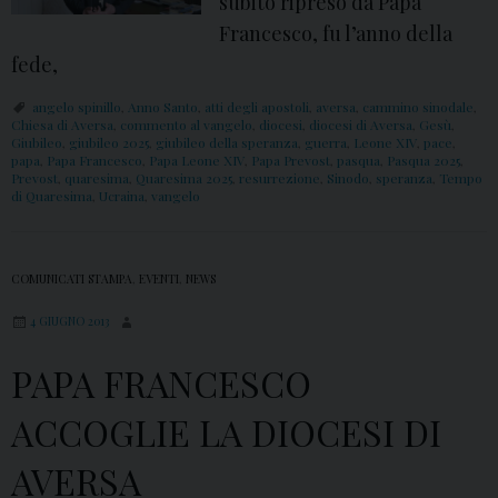
subito ripreso da Papa
Francesco, fu l’anno della
fede,
angelo spinillo
,
Anno Santo
,
atti degli apostoli
,
aversa
,
cammino sinodale
,
Chiesa di Aversa
,
commento al vangelo
,
diocesi
,
diocesi di Aversa
,
Gesù
,
Giubileo
,
giubileo 2025
,
giubileo della speranza
,
guerra
,
Leone XIV
,
pace
,
papa
,
Papa Francesco
,
Papa Leone XIV
,
Papa Prevost
,
pasqua
,
Pasqua 2025
,
Prevost
,
quaresima
,
Quaresima 2025
,
resurrezione
,
Sinodo
,
speranza
,
Tempo
di Quaresima
,
Ucraina
,
vangelo
COMUNICATI STAMPA
,
EVENTI
,
NEWS
4 GIUGNO 2013
PAPA FRANCESCO
ACCOGLIE LA DIOCESI DI
AVERSA