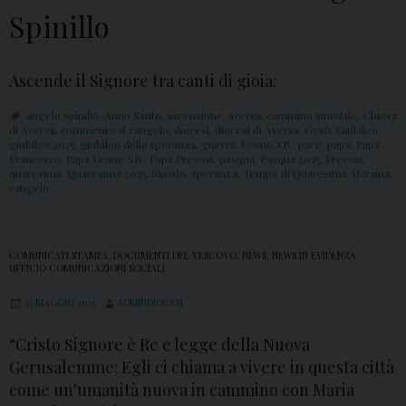
Spinillo
Ascende il Signore tra canti di gioia:
angelo spinillo
,
Anno Santo
,
ascensione
,
aversa
,
cammino sinodale
,
Chiesa
di Aversa
,
commento al vangelo
,
diocesi
,
diocesi di Aversa
,
Gesù
,
Giubileo
,
giubileo 2025
,
giubileo della speranza
,
guerra
,
Leone XIV
,
pace
,
papa
,
Papa
Francesco
,
Papa Leone XIV
,
Papa Prevost
,
pasqua
,
Pasqua 2025
,
Prevost
,
quaresima
,
Quaresima 2025
,
Sinodo
,
speranza
,
Tempo di Quaresima
,
Ucraina
,
vangelo
COMUNICATI STAMPA
,
DOCUMENTI DEL VESCOVO
,
NEWS
,
NEWS IN EVIDENZA
,
UFFICIO COMUNICAZIONI SOCIALI
23 MAGGIO 2025
ADMINDIOCESI
“Cristo Signore è Re e legge della Nuova
Gerusalemme: Egli ci chiama a vivere in questa città
come un'umanità nuova in cammino con Maria