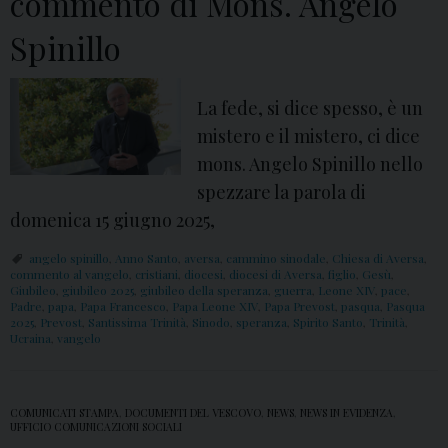
commento di Mons. Angelo
Spinillo
La fede, si dice spesso, è un
mistero e il mistero, ci dice
mons. Angelo Spinillo nello
spezzare la parola di
domenica 15 giugno 2025,
angelo spinillo
,
Anno Santo
,
aversa
,
cammino sinodale
,
Chiesa di Aversa
,
commento al vangelo
,
cristiani
,
diocesi
,
diocesi di Aversa
,
figlio
,
Gesù
,
Giubileo
,
giubileo 2025
,
giubileo della speranza
,
guerra
,
Leone XIV
,
pace
,
Padre
,
papa
,
Papa Francesco
,
Papa Leone XIV
,
Papa Prevost
,
pasqua
,
Pasqua
2025
,
Prevost
,
Santissima Trinità
,
Sinodo
,
speranza
,
Spirito Santo
,
Trinità
,
Ucraina
,
vangelo
COMUNICATI STAMPA
,
DOCUMENTI DEL VESCOVO
,
NEWS
,
NEWS IN EVIDENZA
,
UFFICIO COMUNICAZIONI SOCIALI