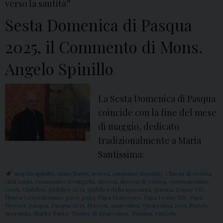
verso la santità”
Sesta Domenica di Pasqua
2025, il Commento di Mons.
Angelo Spinillo
La Sesta Domenica di Pasqua
coincide con la fine del mese
di maggio, dedicato
tradizionalmente a Maria
Santissima:
angelo spinillo
,
Anno Santo
,
aversa
,
cammino sinodale
,
Chiesa di Aversa
,
città santa
,
commento al vangelo
,
diocesi
,
diocesi di Aversa
,
Gerusalemme
,
Gesù
,
Giubileo
,
giubileo 2025
,
giubileo della speranza
,
guerra
,
Leone XIV
,
Nuova Gerusalemme
,
pace
,
papa
,
Papa Francesco
,
Papa Leone XIV
,
Papa
Prevost
,
pasqua
,
Pasqua 2025
,
Prevost
,
quaresima
,
Quaresima 2025
,
Sinodo
,
speranza
,
Spirito Santo
,
Tempo di Quaresima
,
Ucraina
,
vangelo