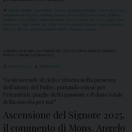
angelo spinillo
,
Anno Santo
,
aversa
,
cammino sinodale
,
Chiesa di Aversa
,
commento al vangelo
,
cristiani
,
diocesi
,
diocesi di Aversa
,
Gesù
,
Giubileo
,
giubileo 2025
,
giubileo della speranza
,
guerra
,
Leone XIV
,
pace
,
papa
,
Papa
Francesco
,
Papa Leone XIV
,
Papa Prevost
,
pasqua
,
Pasqua 2025
,
pentecoste
,
Prevost
,
Sinodo
,
speranza
,
Spirito Santo
,
Ucraina
,
vangelo
COMUNICATI STAMPA
,
DOCUMENTI DEL VESCOVO
,
NEWS
,
NEWS IN EVIDENZA
,
UFFICIO COMUNICAZIONI SOCIALI
30 MAGGIO 2025
ADMINDIOCESI
“Gesù ascende al cielo e ritorna nella pienezza
dell'amore del Padre, portando con sé per
l’eternità le piaghe della passione e il dono totale
della sua vita per noi”
Ascensione del Signore 2025,
il commento di Mons. Angelo