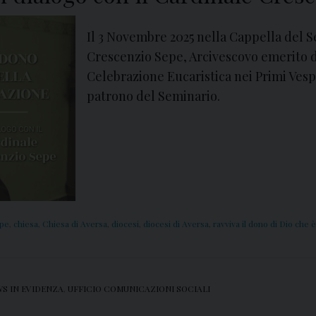
Il 3 Novembre 2025 nella Cappella del Se
Crescenzio Sepe, Arcivescovo emerito d
Celebrazione Eucaristica nei Primi Vesp
patrono del Seminario.
epe
,
chiesa
,
Chiesa di Aversa
,
diocesi
,
diocesi di Aversa
,
ravviva il dono di Dio che è
S IN EVIDENZA
,
UFFICIO COMUNICAZIONI SOCIALI