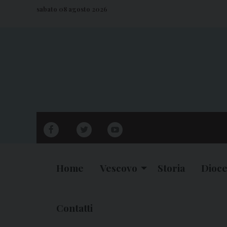
S
sabato 08 agosto 2026
k
i
p
t
o
c
o
n
facebook
twitter
youtube
t
e
n
Home
Vescovo
Storia
Dioce
t
Contatti