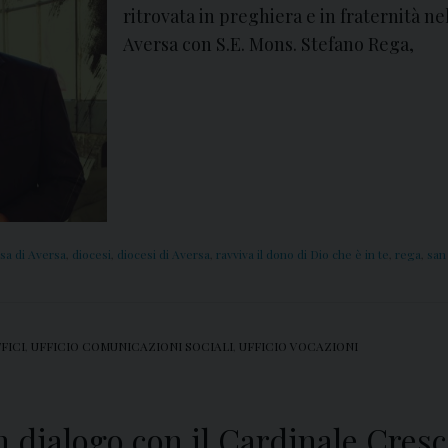
ritrovata in preghiera e in fraternità n
Aversa con S.E. Mons. Stefano Rega,
sa di Aversa
,
diocesi
,
diocesi di Aversa
,
ravviva il dono di Dio che è in te
,
rega
,
san
FICI
,
UFFICIO COMUNICAZIONI SOCIALI
,
UFFICIO VOCAZIONI
in dialogo con il Cardinale Cres