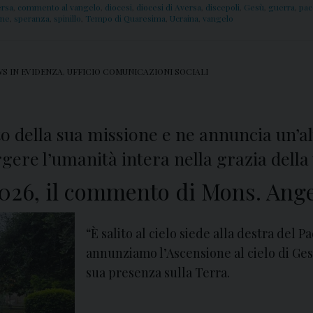
ersa
,
commento al vangelo
,
diocesi
,
diocesi di Aversa
,
discepoli
,
Gesù
,
guerra
,
pac
one
,
speranza
,
spinillo
,
Tempo di Quaresima
,
Ucraina
,
vangelo
S IN EVIDENZA
,
UFFICIO COMUNICAZIONI SOCIALI
o della sua missione e ne annuncia un’alt
gere l’umanità intera nella grazia della
026, il commento di Mons. Ange
“È salito al cielo siede alla destra del
annunziamo l’Ascensione al cielo di Ges
sua presenza sulla Terra.