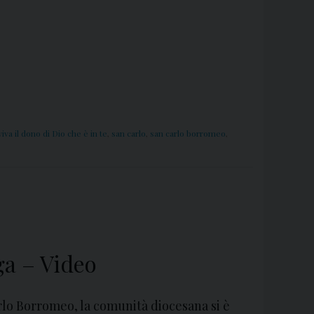
viva il dono di Dio che è in te
,
san carlo
,
san carlo borromeo
,
ga – Video
rlo Borromeo, la comunità diocesana si è