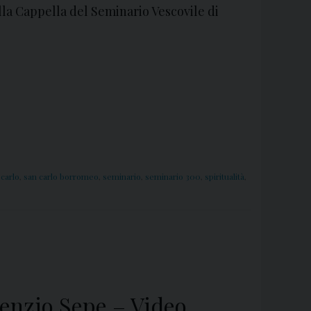
ella Cappella del Seminario Vescovile di
 carlo
,
san carlo borromeo
,
seminario
,
seminario 300
,
spiritualità
,
cenzio Sepe – Video