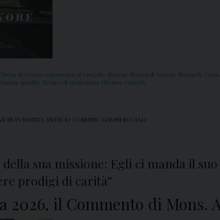
Chiesa di Aversa
,
commento al vangelo
,
diocesi
,
diocesi di Aversa
,
discepoli
,
Gesù
eranza
,
spinillo
,
Tempo di Quaresima
,
Ucraina
,
vangelo
S IN EVIDENZA
,
UFFICIO COMUNICAZIONI SOCIALI
della sua missione: Egli ci manda il suo
e prodigi di carità”
a 2026, il Commento di Mons. A