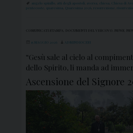
angelo spinillo
,
atti degli apostoli
,
aversa
,
chiesa
,
Chiesa di Av
pentecoste
,
quaresima
,
Quaresima 2026
,
resurrezione
,
risurrezi
COMUNICATI STAMPA
,
DOCUMENTI DEL VESCOVO
,
NEWS
,
NEW
15 MAGGIO 2026
ADMINDIOCESI
“Gesù sale al cielo al compiment
dello Spirito, li manda ad immer
Ascensione del Signore 2