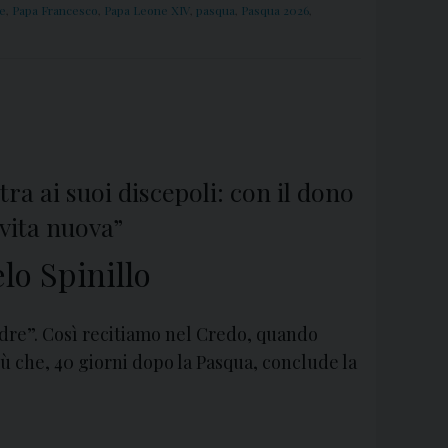
e
,
Papa Francesco
,
Papa Leone XIV
,
pasqua
,
Pasqua 2026
,
ra ai suoi discepoli: con il dono
 vita nuova”
lo Spinillo
 Padre”. Così recitiamo nel Credo, quando
ù che, 40 giorni dopo la Pasqua, conclude la