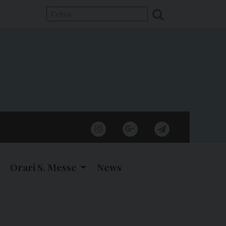
instagram
google
telegram
Orari S. Messe
News