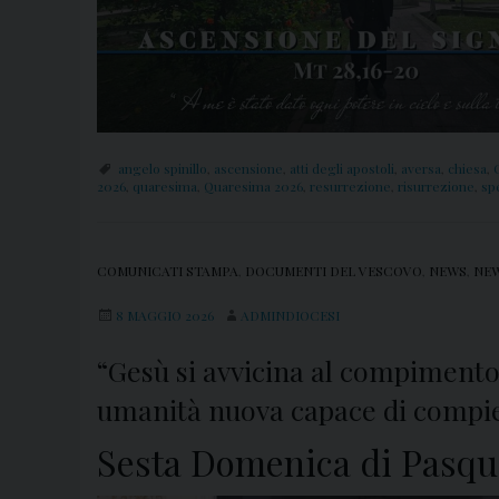
angelo spinillo
,
ascensione
,
atti degli apostoli
,
aversa
,
chiesa
,
2026
,
quaresima
,
Quaresima 2026
,
resurrezione
,
risurrezione
,
sp
COMUNICATI STAMPA
,
DOCUMENTI DEL VESCOVO
,
NEWS
,
NEW
8 MAGGIO 2026
ADMINDIOCESI
“Gesù si avvicina al compimento 
umanità nuova capace di compier
Sesta Domenica di Pasqu