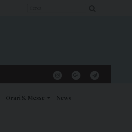
instagram
google
telegram
Orari S. Messe
News