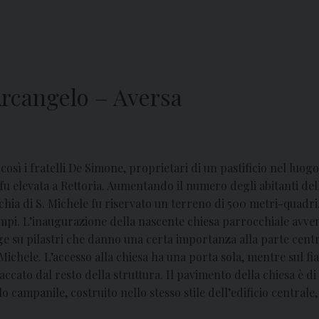
Arcangelo – Aversa
così i fratelli De Simone, proprietari di un pastificio nel luog
 fu elevata a Rettoria. Aumentando il numero degli abitanti dell
hia di S. Michele fu riservato un terreno di 500 metri-quadri.
empi. L’inaugurazione della nascente chiesa parrocchiale avven
gge su pilastri che danno una certa importanza alla parte cent
 Michele. L’accesso alla chiesa ha una porta sola, mentre sul f
cato dal resto della struttura. Il pavimento della chiesa è di 
o campanile, costruito nello stesso stile dell’edificio centrale