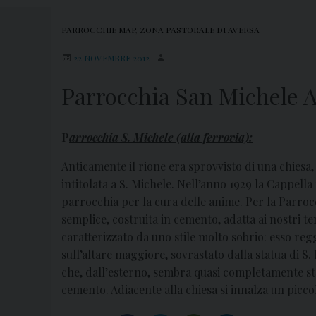
PARROCCHIE MAP
,
ZONA PASTORALE DI AVERSA
22 NOVEMBRE 2012
Parrocchia San Michele 
P
arrocchia S. Michele (alla ferrovia):
Anticamente il rione era sprovvisto di una chiesa, 
intitolata a S. Michele. Nell’anno 1929 la Cappella
parrocchia per la cura delle anime. Per la Parrocc
semplice, costruita in cemento, adatta ai nostri t
caratterizzato da uno stile molto sobrio: esso re
sull’altare maggiore, sovrastato dalla statua di S.
che, dall’esterno, sembra quasi completamente stac
cemento. Adiacente alla chiesa si innalza un piccol