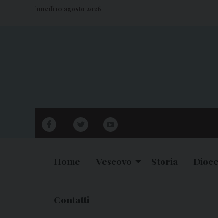
S
lunedì 10 agosto 2026
k
i
p
t
o
c
o
n
facebook
twitter
youtube
t
e
n
Home
Vescovo
Storia
Dioce
t
Contatti