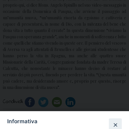
proprio qui, ci dice Mons. Angelo Spinillo nel suo video-messaggio in
occasione della Domenica di Pasqua, che avviene il passaggio ad
un’umanità nuova, “un’umanità risorta da egoismo e cattiveria e
capace di presentarsi, in nome di Dio, con la mitezza del bene che
dona vita a tutto quanto il creato”. In questa dimensione “viviamo la
Pasqua con speranza grande”, anche in momenti di sofferenza e lutto
come quelli che stiamo vivendo in queste ore. Il pensiero del vescovo
di Aversa va agli attentati di Bruxelles e alle giovani studentesse che
hanno perso la vita in Spagna, ma anche alle quattro suore
Missionarie della Carità, Congregazione fondata da madre Teresa di
Calcutta, che nonostante le minacce hanno deciso di restare al
servizio dei più poveri, finendo per perdere la vita. “Questa umanità
può cadere, ma desiderando amore e, proprio per questo, risorge
in una dimensione di vita nuova”.
Condividi
Informativa