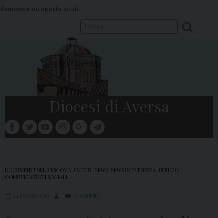
S
domenica 09 agosto 2026
k
i
p
t
o
c
o
Diocesi di Aversa
n
t
facebook
twitter
youtube
instagram
google
telegram
e
Menu
n
t
DOCUMENTI DEL VESCOVO
,
EVENTI
,
NEWS
,
NEWS IN EVIDENZA
,
UFFICIO
COMUNICAZIONI SOCIALI
24 MARZO 2016
COMMENT