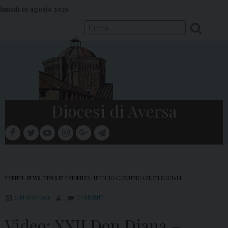
S
lunedì 10 agosto 2026
k
i
p
t
o
c
o
Diocesi di Aversa
n
t
facebook
twitter
youtube
instagram
google
telegram
e
Menu
n
t
EVENTI
,
NEWS
,
NEWS IN EVIDENZA
,
UFFICIO COMUNICAZIONI SOCIALI
23 MARZO 2016
COMMENT
Video: XXII Don Diana –