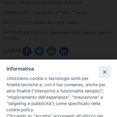
Principe e Vicario Generale della diocesi di Aversa
GIANNI SOLINO, Coordinatore di “Libera” Caserta
RENATO NATALE, Sindaco di Casal di Principe
DON FRANCESCO RICCIO, Responsabile della Pastorale Giovanile
Diocesana
Condividi
Informativa
Utilizziamo cookie o tecnologie simili per
«
S. M. Sperlonga:
Pasqua 2016: Messaggio di
finalità tecniche e, con il tuo consenso, anche per
Settimana Santa
Mons. Spinillo
»
altre finalità ("interazioni e funzionalità semplici",
"miglioramento dell'esperienza", "misurazione" e
"targeting e pubblicità") come specificato nella
cookie policy.
Cliccando su "accetta" acconsenti all'utilizzo dei