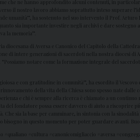
lume che ne hanno approfondito alcuni contenuti, in particola
averso il nostro lavoro abbiamo soprattutto inteso superare l’
ande umanità”, ha sostenuto nel suo intervento il Prof. Arturo
anto sia importante investire negli archivi e dare sostegno ag
iva la memoria”.
 diocesana di Aversa e Canonico del Capitolo della Cattedrale,
e di intere generazioni di sacerdoti nella nostra diocesi di Ave
. “Possiamo notare come la formazione integrale del sacerdote
gioiosa e con gratitudine in comunità”, ha esordito il Vescovo 
 rinnovamento della vita della Chiesa sono spesso nate dalle c
erienza e chi è sempre alla ricerca è chiamato a un continuo r
ita del fondatore possa essere davvero di aiuto a riscoprire pi
tà. Che sia la base per camminare, in sintonia con la sinodalità
tanto bisogno in questo momento per poter guardare avanti. B
cio #qualiano #cultura #canonicomigliaccio #aversa #congre