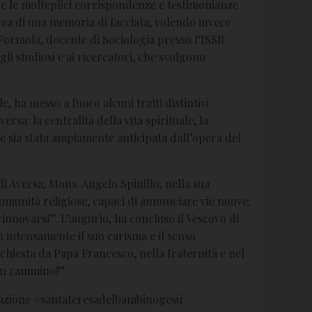
re le molteplici corrispondenze e testimonianze
idea di una memoria di facciata, volendo invece
 Formola, docente di Sociologia presso l’ISSR
li studiosi e ai ricercatori, che svolgono
 ha messo a fuoco alcuni tratti distintivi
rsa: la centralità della vita spirituale, la
 sia stata ampiamente anticipata dall’opera del
di Aversa, Mons. Angelo Spinillo, nella sua
omunità religiose, capaci di annunciare vie nuove:
innovarsi”. L’augurio, ha concluso il Vescovo di
ù intensamente il suo carisma e il senso
 chiesta da Papa Francesco, nella fraternità e nel
uon cammino!”.
gazione #santateresadelbambinogesù