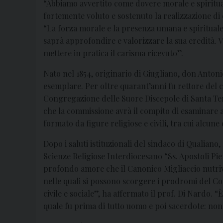
“Abbiamo avvertito come dovere morale e spiritua
fortemente voluto e sostenuto la realizzazione di
“La forza morale e la presenza umana e spiritual
saprà approfondire e valorizzare la sua eredità. 
mettere in pratica il carisma ricevuto”.
Nato nel 1854, originario di Giugliano, don Antoni
esemplare. Per oltre quarant’anni fu rettore del co
Congregazione delle Suore Discepole di Santa Tere
che la commissione avrà il compito di esaminare 
formato da figure religiose e civili, tra cui alcun
Dopo i saluti istituzionali del sindaco di Qualiano
Scienze Religiose Interdiocesano “Ss. Apostoli Pie
profondo amore che il Canonico Migliaccio nutriva
nelle quali si possono scorgere i prodromi del Con
civile e sociale”, ha affermato il prof. Di Nardo. 
quale fu prima di tutto uomo e poi sacerdote: non ci