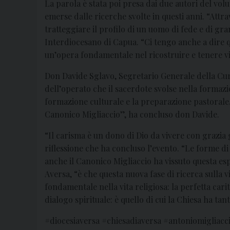
La parola è stata poi presa dai due autori del vo
emerse dalle ricerche svolte in questi anni. “Attr
tratteggiare il profilo di un uomo di fede e di gr
Interdiocesano di Capua. “Ci tengo anche a dire qu
un’opera fondamentale nel ricostruire e tenere v
Don Davide Sglavo, Segretario Generale della Curia
dell’operato che il sacerdote svolse nella formazion
formazione culturale e la preparazione pastorale
Canonico Migliaccio”, ha concluso don Davide.
“Il carisma è un dono di Dio da vivere con grazia 
riflessione che ha concluso l’evento. “Le forme di
anche il Canonico Migliaccio ha vissuto questa esp
Aversa, “è che questa nuova fase di ricerca sulla v
fondamentale nella vita religiosa: la perfetta cari
dialogo spirituale: è quello di cui la Chiesa ha 
#diocesiaversa #chiesadiaversa #antoniomigliac