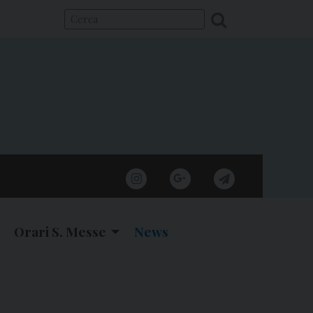
instagram
google
telegram
Orari S. Messe
News