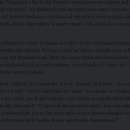
le l’impegno a far sì che il nostro fondatore non cadesse nel
 questo testo”, ha dichiarato nel suo intervento suor Concett
e del nostro fondatore continua ad orientarci ancora oggi, co
Voglio anche ringraziare le nostre suore che, con la loro oper
o Migliaccio venne ordinato nel 1877 e svolse fondamentalmente
nvitto dei chierici. Nel 1912 fondò un’opera caritativa per orf
sa del Bambino Gesù. Morì nel 1945 e nella sua vita unì fede, 
accuratamente il percorso umano, sacerdotale e le opere del C
e della Congregazione.
, Dott. Raffaele De Leonardis, il Prof. Antonio Di Nardo – docen
tro e Paolo” (Area Casertana) di Capua – ha curato la relazion
 per Gesù, per il suo Vangelo e per Maria, ma anche innovative
cilio Vaticano II. “L’opera di un sacerdote non è mai solo spi
“È fondamentale porre l’accento sulla straordinaria attualità d
 fu mai in lui il rischio di una spiritualità disincarnata”.