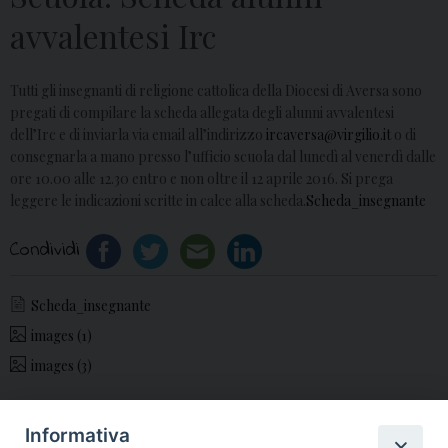
avvalentesi Irc
Tutti gli insegnanti di religione cattolica della Diocesi di Aversa sono
pregati di compilare la scheda allegata degli alunni avvalentesi
dell’Irc e di inviarla via email all’indirizzo
ircaversa@virgilio.it
o di
consegnarla a mano presso l’ufficio scuola dal lunedì al venerdì dalle
ore 10.00 alle 12.30 entro e non oltre il 12 aprile 2016. Si prega
leggere le indicazioni scritte in calce alla scheda.
Scheda_insegnante
Condividi
Scheda_insegnante
images (1)
images (3)
Informativa