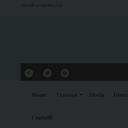
S
giovedì 06 agosto 2026
k
i
p
t
o
c
o
n
facebook
twitter
youtube
t
e
n
Home
Vescovo
Storia
Dioce
t
Contatti