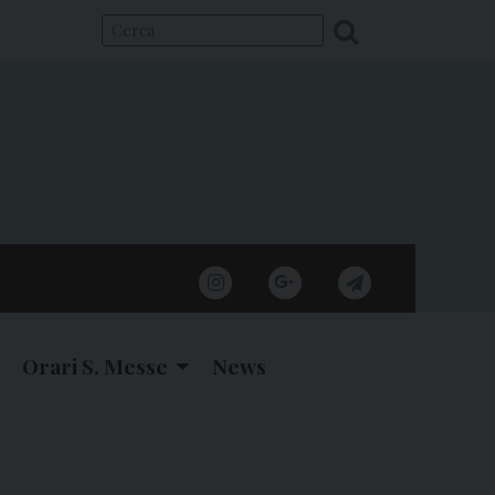
instagram
google
telegram
Orari S. Messe
News