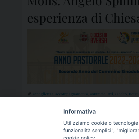
Mons. Angelo Spinil
esperienza di Chies
accoglienza
,
accompagnamento
,
annuncio
,
arti
,
ascolto
,
Betan
donne
,
famiglia
,
formazione
,
fragilità
,
impegno
,
Laici
,
lavoro
,
Mari
strada
,
vangelo
,
villaggio
,
volontariato
Informativa
Utilizziamo cookie o tecnologie s
« Pagina precedente
1
2
funzionalità semplici", "miglior
cookie policy.