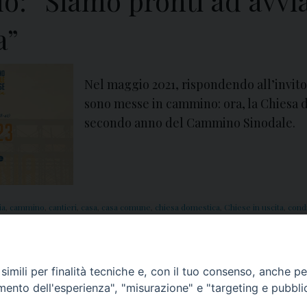
lo: “Siamo pronti ad avv
a”
Nel maggio 2021, rispondendo all’invito 
sono messe in cammino: ora, la Chiesa d
secondo anno del Cammino Sinodale.
ia
,
cammino
,
cantieri
,
casa
,
casa comune
,
chiesa domestica
,
Chiese in uscita
,
cond
a
,
Marta
,
Ministero
,
mondi
,
ospitalità
,
partecipazione
,
popolo di Dio
,
Povertà
,
pross
imili per finalità tecniche e, con il tuo consenso, anche per 
amento dell'esperienza", "misurazione" e "targeting e pubbli