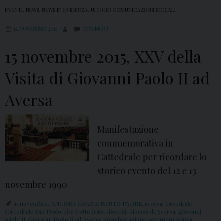
EVENTI
,
NEWS
,
NEWS IN EVIDENZA
,
UFFICIO COMUNICAZIONI SOCIALI
12 NOVEMBRE 2015
COMMENT
15 novembre 2015, XXV della
Visita di Giovanni Paolo II ad
Aversa
Manifestazione
commemorativa in
Cattedrale per ricordare lo
storico evento del 12 e 13
novembre 1990
15 novembre
,
ANCORA GRAZIE SANTO PADRE
,
aversa
,
cattedrale
,
Cattedrale San Paolo
,
che Cattedrale
,
diocesi
,
diocesi di Aversa
,
giovanni
paolo II
,
Giovanni Paolo II ad Aversa
,
manifestazione commemorativa
,