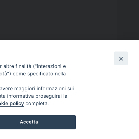
nazione
,
Fare
,
Fare Network
,
fratellanza
,
gioco
,
inclusione
,
altre finalità ("interazioni e
cità") come specificato nella
 avere maggiori informazioni sui
sta informativa proseguirai la
kie policy
completa.
Accetta
Preferenze Cookie