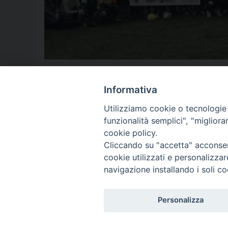
15 ottobre
,
Adjicoudé
,
aversa
,
Cantiere Giovani
,
caritas
,
Dadaa 
razzismo
,
rifugiati
,
Roger
,
sport
,
stranieri
Informativa
Utilizziamo cookie o tecnologie s
funzionalità semplici", "miglior
P
cookie policy.
Cliccando su "accetta" acconsent
o
cookie utilizzati e personalizza
© 2018 Diocesi di Aversa
s
navigazione installando i soli co
t
Personalizza
N