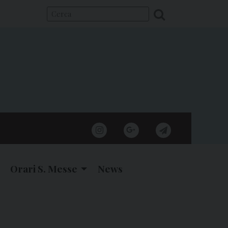
instagram
google
telegram
Orari S. Messe
News