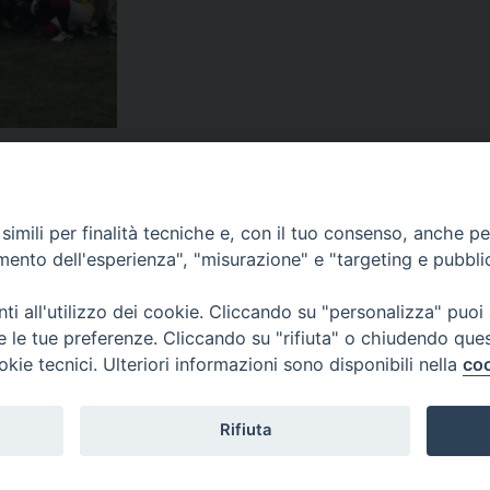
Ghezo
,
diocesi
,
discriminazione
,
disuguaglianza
,
Don Carmine Schiavone
,
emargi
imili per finalità tecniche e, con il tuo consenso, anche per 
amento dell'esperienza", "misurazione" e "targeting e pubbli
i all'utilizzo dei cookie. Cliccando su "personalizza" puoi
re le tue preferenze. Cliccando su "rifiuta" o chiudendo que
okie tecnici. Ulteriori informazioni sono disponibili nella
coo
Rifiuta
f
t
y
i
g
t