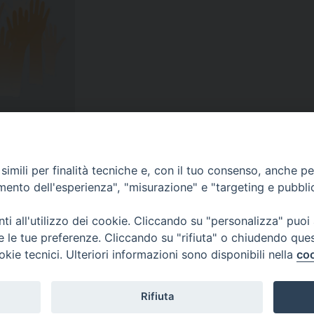
imili per finalità tecniche e, con il tuo consenso, anche per 
amento dell'esperienza", "misurazione" e "targeting e pubbli
i all'utilizzo dei cookie. Cliccando su "personalizza" puoi
re le tue preferenze. Cliccando su "rifiuta" o chiudendo que
okie tecnici. Ulteriori informazioni sono disponibili nella
coo
Rifiuta
f
t
y
i
g
t