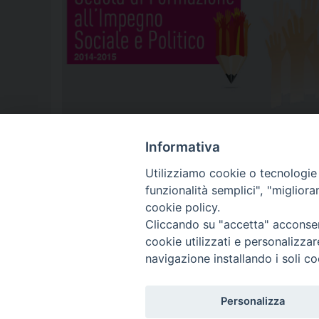
corso 2014-2015
,
formazione politica
,
scuola
,
sfisp
Informativa
Utilizziamo cookie o tecnologie s
funzionalità semplici", "miglior
P
cookie policy.
Cliccando su "accetta" acconsent
o
cookie utilizzati e personalizza
© 2018 Diocesi di Aversa
s
navigazione installando i soli co
t
Personalizza