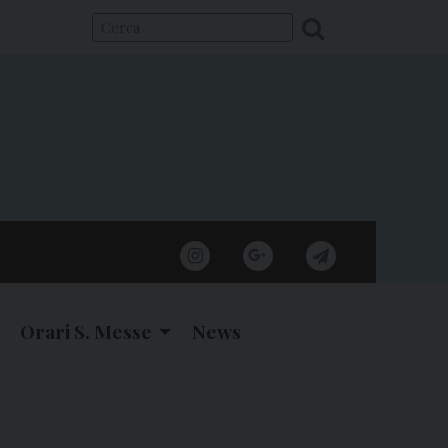
instagram
google
telegram
Orari S. Messe
News