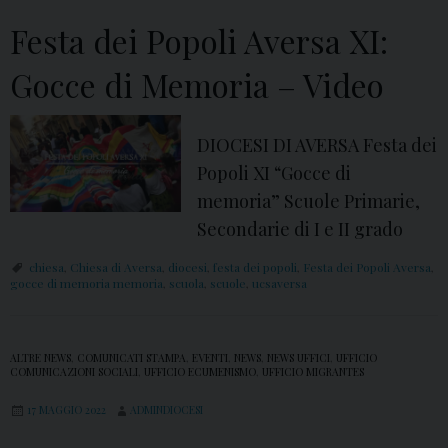
c
o
Festa dei Popoli Aversa XI:
r
Gocce di Memoria – Video
s
o
S
DIOCESI DI AVERSA Festa dei
c
Popoli XI “Gocce di
o
memoria” Scuole Primarie,
l
Secondarie di I e II grado
a
chiesa
,
Chiesa di Aversa
,
diocesi
,
festa dei popoli
,
Festa dei Popoli Aversa
,
s
gocce di memoria memoria
,
scuola
,
scuole
,
ucsaversa
t
i
ALTRE NEWS
,
COMUNICATI STAMPA
,
EVENTI
,
NEWS
,
NEWS UFFICI
,
UFFICIO
c
COMUNICAZIONI SOCIALI
,
UFFICIO ECUMENISMO
,
UFFICIO MIGRANTES
o
17 MAGGIO 2022
ADMINDIOCESI
S