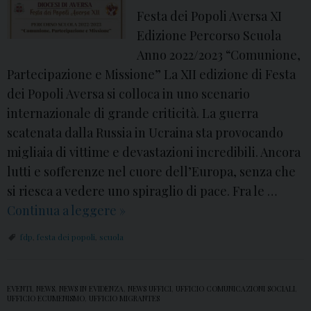
2
i
Festa dei Popoli Aversa XI
3
A
Edizione Percorso Scuola
-
v
Anno 2022/2023 “Comunione,
2
e
Partecipazione e Missione” La XII edizione di Festa
0
r
dei Popoli Aversa si colloca in uno scenario
2
s
internazionale di grande criticità. La guerra
4
a
scatenata dalla Russia in Ucraina sta provocando
X
migliaia di vittime e devastazioni incredibili. Ancora
I
lutti e sofferenze nel cuore dell’Europa, senza che
I
si riesca a vedere uno spiraglio di pace. Fra le …
:
Continua a leggere
F
»
l
e
fdp
,
festa dei popoli
,
scuola
a
s
D
t
i
a
EVENTI
,
NEWS
,
NEWS IN EVIDENZA
,
NEWS UFFICI
,
UFFICIO COMUNICAZIONI SOCIALI
,
UFFICIO ECUMENISMO
,
UFFICIO MIGRANTES
o
d