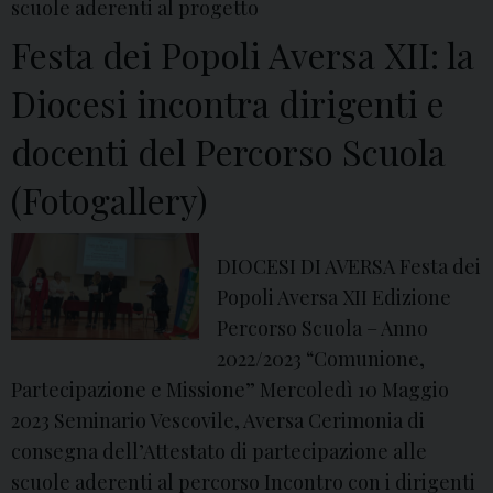
l
scuole aderenti al progetto
a
Festa dei Popoli Aversa XII: la
:
Diocesi incontra dirigenti e
P
r
docenti del Percorso Scuola
e
s
(Fotogallery)
e
n
DIOCESI DI AVERSA Festa dei
t
Popoli Aversa XII Edizione
a
Percorso Scuola – Anno
z
2022/2023 “Comunione,
i
Partecipazione e Missione” Mercoledì 10 Maggio
o
2023 Seminario Vescovile, Aversa Cerimonia di
n
consegna dell’Attestato di partecipazione alle
e
scuole aderenti al percorso Incontro con i dirigenti