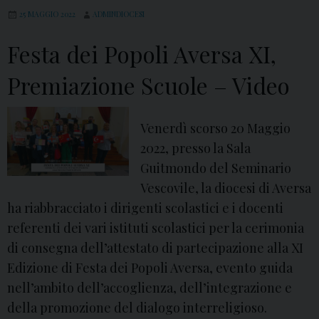
c
e
25 MAGGIO 2022
ADMINDIOCESI
e
i
Festa dei Popoli Aversa XI,
s
P
i
o
Premiazione Scuole – Video
i
p
n
o
Venerdì scorso 20 Maggio
c
l
2022, presso la Sala
o
i
Guitmondo del Seminario
n
A
Vescovile, la diocesi di Aversa
t
v
ha riabbracciato i dirigenti scolastici e i docenti
r
e
referenti dei vari istituti scolastici per la cerimonia
a
r
di consegna dell’attestato di partecipazione alla XI
d
s
Edizione di Festa dei Popoli Aversa, evento guida
i
a
nell’ambito dell’accoglienza, dell’integrazione e
r
X
della promozione del dialogo interreligioso.
i
I