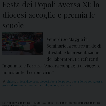
e
Festa dei Popoli Aversa XI: la
r
diocesi accoglie e premia le
r
a
scuole
C
l
Venerdì 20 Maggio in
u
Seminario la consegna degli
b
attestati e la presentazione
A
dei laboratori. Le referenti
v
Ingannato e Ferraro: “Ancora compagni di viaggio,
e
nonostante il coronavirus”
r
s
chiesa
,
Chiesa di Aversa
,
diocesi
,
festa dei popoli
,
Festa dei Popoli Aversa
,
gocce di memoria memoria
,
scuola
,
scuole
,
ucsaversa
a
:
V
EVENTI
,
NEWS
,
UFFICIO COMUNICAZIONI SOCIALI
,
UFFICIO ECUMENISMO
,
UFFICIO