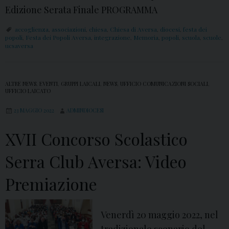
P
Edizione Serata Finale PROGRAMMA
l
e
P
accoglienza
,
associazioni
,
chiesa
,
Chiesa di Aversa
,
diocesi
,
festa dei
r
popoli
,
Festa dei Popoli Aversa
,
integrazione
,
Memoria
,
popoli
,
scuola
,
scuole
,
e
ucsaversa
c
r
o
c
r
o
ALTRE NEWS
,
EVENTI
,
GRUPPI LAICALI
,
NEWS
,
UFFICIO COMUNICAZIONI SOCIALI
,
UFFICIO LAICATO
s
r
o
s
23 MAGGIO 2022
ADMINDIOCESI
S
o
XVII Concorso Scolastico
c
S
u
c
Serra Club Aversa: Video
o
u
Premiazione
l
o
a
l
(
a
Venerdì 20 maggio 2022, nel
F