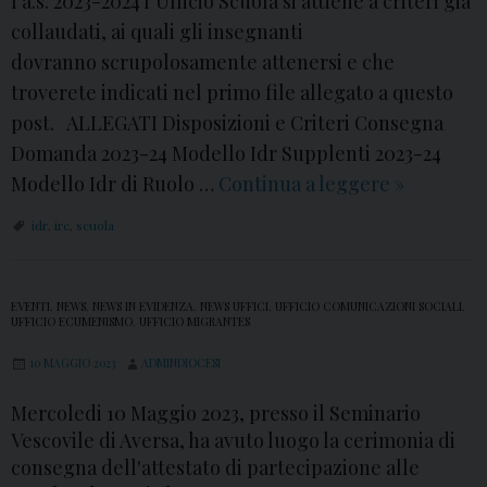
l’a.s. 2023-2024 l’Ufficio Scuola si attiene a criteri già
collaudati, ai quali gli insegnanti
dovranno scrupolosamente attenersi e che
troverete indicati nel primo file allegato a questo
post. ALLEGATI Disposizioni e Criteri Consegna
Domanda 2023-24 Modello Idr Supplenti 2023-24
Modello Idr di Ruolo …
Continua a leggere
U
»
ff
idr
,
irc
,
scuola
i
c
i
EVENTI
,
NEWS
,
NEWS IN EVIDENZA
,
NEWS UFFICI
,
UFFICIO COMUNICAZIONI SOCIALI
,
UFFICIO ECUMENISMO
,
UFFICIO MIGRANTES
o
S
10 MAGGIO 2023
ADMINDIOCESI
c
Mercoledi 10 Maggio 2023, presso il Seminario
u
Vescovile di Aversa, ha avuto luogo la cerimonia di
o
consegna dell'attestato di partecipazione alle