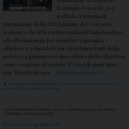
tradizionale scenario del
o
Seminario Vescovile, si è
t
svolta la cerimonia di
o
premiazione della XVII Edizione del Concorso
g
Scolastico che il Serra International Italia bandisce
a
a livello nazionale per stimolare i giovani a
l
riflettere e a discutere sui valori importanti della
l
società e a promuovere una cultura della vita intesa
e
come vocazione al servizio. Il tema di quest’anno
r
era “Prendersi cura …
Continua a leggere
X
»
y
V
aversa
,
chiesa
,
comunicazione
,
Concorso
,
cura
,
diocesi
,
scuola
,
Serra
,
)
I
servizio
,
UCS
,
Vocazione
,
vocazioni
I
C
EVENTI
,
NEWS
,
NEWS IN EVIDENZA
,
UFFICIO COMUNICAZIONI SOCIALI
,
UFFICIO
o
ECUMENISMO
,
UFFICIO MIGRANTES
n
20 MAGGIO 2022
ADMINDIOCESI