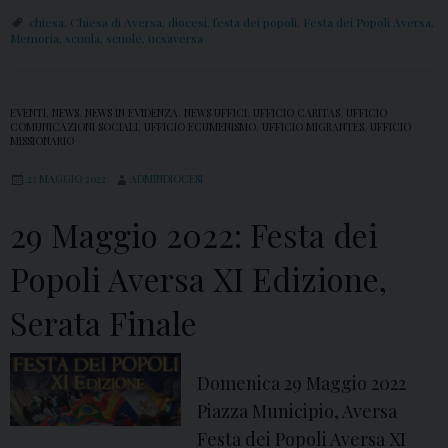
g
I
chiesa
,
Chiesa di Aversa
,
diocesi
,
festa dei popoli
,
Festa dei Popoli Aversa
,
Memoria
,
scuola
,
scuole
,
ucsaversa
e
E
n
d
t
i
EVENTI
,
NEWS
,
NEWS IN EVIDENZA
,
NEWS UFFICI
,
UFFICIO CARITAS
,
UFFICIO
i
COMUNICAZIONI SOCIALI
,
UFFICIO ECUMENISMO
,
UFFICIO MIGRANTES
,
UFFICIO
z
MISSIONARIO
e
i
23 MAGGIO 2022
ADMINDIOCESI
d
o
o
n
29 Maggio 2022: Festa dei
c
e
Popoli Aversa XI Edizione,
e
:
n
a
Serata Finale
t
l
i
v
d
Domenica 29 Maggio 2022
i
e
Piazza Municipio, Aversa
a
l
Festa dei Popoli Aversa XI
i