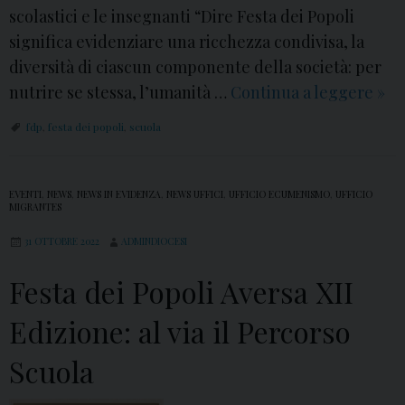
D
scolastici e le insegnanti “Dire Festa dei Popoli
o
significa evidenziare una ricchezza condivisa, la
m
diversità di ciascun componente della società: per
a
nutrire se stessa, l’umanità …
Continua a leggere
F
»
n
e
d
fdp
,
festa dei popoli
,
scuola
s
a
t
I
a
EVENTI
,
NEWS
,
NEWS IN EVIDENZA
,
NEWS UFFICI
,
UFFICIO ECUMENISMO
,
UFFICIO
d
MIGRANTES
d
r
e
31 OTTOBRE 2022
ADMINDIOCESI
A
i
n
Festa dei Popoli Aversa XII
P
n
o
Edizione: al via il Percorso
o
p
2
Scuola
o
0
l