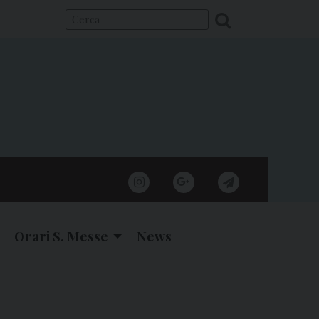
instagram
google
telegram
Orari S. Messe
News