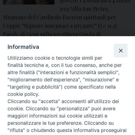
giovedì 1 a domenica 4 luglio
2021 Villa San Pietro,
Mugnano del Cardinale Esercizi spirituali per
Coppie “Signore insegnaci a pregare” (Lc 11,1)
Parole di Gesù sulla preghiera Quota di
partecipazione: €. 115,00 a persona Per iscriversi,
Informativa
compilare il seguente form:
Utilizziamo cookie o tecnologie simili per
coppie
,
Esercizi Spirituali
,
famiglie
,
mugnano del cardinale
finalità tecniche e, con il tuo consenso, anche per
altre finalità ("interazioni e funzionalità semplici",
"miglioramento dell'esperienza", "misurazione" e
P
"targeting e pubblicità") come specificato nella
o
cookie policy.
Cliccando su "accetta" acconsenti all'utilizzo dei
s
© 2018 Diocesi di Aversa
cookie. Cliccando su "personalizza" puoi avere
t
maggiori informazioni sui cookie utilizzati e
N
personalizzare le tue preferenze. Cliccando su
a
"rifiuta" o chiudendo questa informativa proseguirai
v