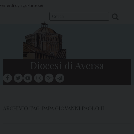
S
venerdì 07 agosto 2026
k
i
p
t
o
c
o
Diocesi di Aversa
n
t
facebook
twitter
youtube
instagram
google
telegram
e
Menu
n
t
ARCHIVIO TAG:
PAPA GIOVANNI PAOLO II