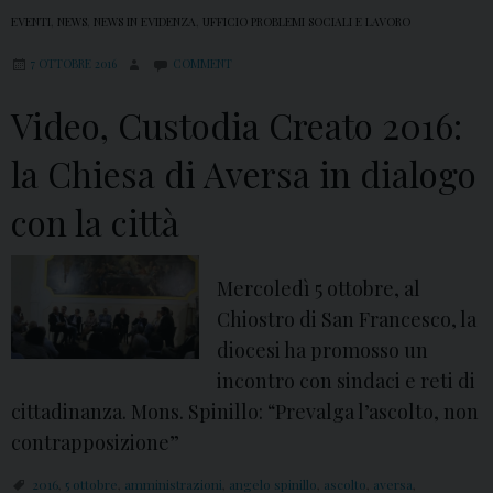
EVENTI
,
NEWS
,
NEWS IN EVIDENZA
,
UFFICIO PROBLEMI SOCIALI E LAVORO
7 OTTOBRE 2016
COMMENT
Video, Custodia Creato 2016:
la Chiesa di Aversa in dialogo
con la città
Mercoledì 5 ottobre, al
Chiostro di San Francesco, la
diocesi ha promosso un
incontro con sindaci e reti di
cittadinanza. Mons. Spinillo: “Prevalga l’ascolto, non
contrapposizione”
2016
,
5 ottobre
,
amministrazioni
,
angelo spinillo
,
ascolto
,
aversa
,