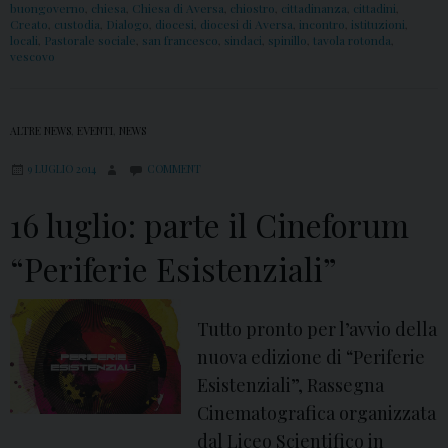
buongoverno
,
chiesa
,
Chiesa di Aversa
,
chiostro
,
cittadinanza
,
cittadini
,
Creato
,
custodia
,
Dialogo
,
diocesi
,
diocesi di Aversa
,
incontro
,
istituzioni
,
locali
,
Pastorale sociale
,
san francesco
,
sindaci
,
spinillo
,
tavola rotonda
,
vescovo
ALTRE NEWS
,
EVENTI
,
NEWS
9 LUGLIO 2014
COMMENT
16 luglio: parte il Cineforum
“Periferie Esistenziali”
Tutto pronto per l’avvio della
nuova edizione di “Periferie
Esistenziali”, Rassegna
Cinematografica organizzata
dal Liceo Scientifico in