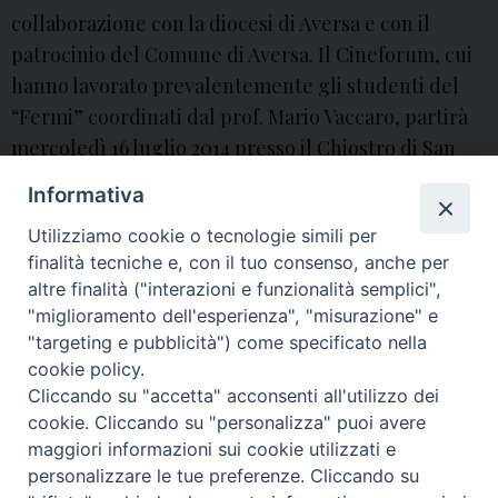
collaborazione con la diocesi di Aversa e con il
patrocinio del Comune di Aversa. Il Cineforum, cui
hanno lavorato prevalentemente gli studenti del
“Fermi” coordinati dal prof. Mario Vaccaro, partirà
mercoledì 16 luglio 2014 presso il Chiostro di San
Francesco (luogo in cui avverranno tutte le
Informativa
proiezioni). L’inaugurazione …
Continua a leggere
1
»
Utilizziamo cookie o tecnologie simili per
6
aversa
,
chiostro
,
cineforum
,
san francesco
,
spinillo
,
vescovo
finalità tecniche e, con il tuo consenso, anche per
l
altre finalità ("interazioni e funzionalità semplici",
u
"miglioramento dell'esperienza", "misurazione" e
g
P
"targeting e pubblicità") come specificato nella
l
o
cookie policy.
i
Cliccando su "accetta" acconsenti all'utilizzo dei
s
© 2018 Diocesi di Aversa
cookie. Cliccando su "personalizza" puoi avere
t
o
maggiori informazioni sui cookie utilizzati e
N
:
personalizzare le tue preferenze. Cliccando su
a
p