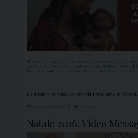
1 gennaio
,
1 gennaio 2017
,
2016
,
2017
,
31 dicembre
,
31 dicembre
Aversa
,
fine anno
,
Gesù
,
Giornata della Pace
,
Madonna
,
Madre di 
Francesco
,
santo natale
,
signore
,
spinillo
,
vangelo
,
vescovo
,
video
DOCUMENTI DEL VESCOVO
,
EVENTI
,
NEWS
,
NEWS IN EVIDENZ
23 DICEMBRE 2016
COMMENT
Natale 2016: Video Messa