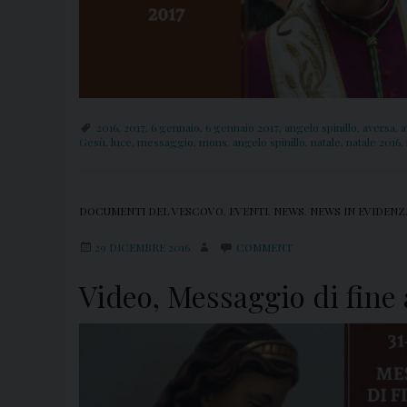
2016
,
2017
,
6 gennaio
,
6 gennaio 2017
,
angelo spinillo
,
aversa
,
a
Gesù
,
luce
,
messaggio
,
mons. angelo spinillo
,
natale
,
natale 2016
,
DOCUMENTI DEL VESCOVO
,
EVENTI
,
NEWS
,
NEWS IN EVIDENZ
29 DICEMBRE 2016
COMMENT
Video, Messaggio di fine 