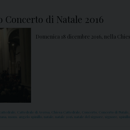
 Concerto di Natale 2016
Domenica 18 dicembre 2016, nella Chies
cattedrale
,
Cattedrale di Aversa
,
Chiesa Cattedrale
,
Concerto
,
Concerto di Natale
tana
,
mons. angelo spinillo
,
natale
,
natale 2016
,
natale del signore
,
signore
,
spinill