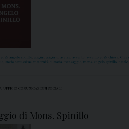
 2016
,
angelo spinillo
,
auguri
,
augurio
,
aversa
,
avvento
,
avvento 2016
,
chiesa
,
Chies
Dio
,
Maria Santissima
,
maternità di Maria
,
messaggio
,
mons. angelo spinillo
,
natale
A
,
UFFICIO COMUNICAZIONI SOCIALI
ggio di Mons. Spinillo