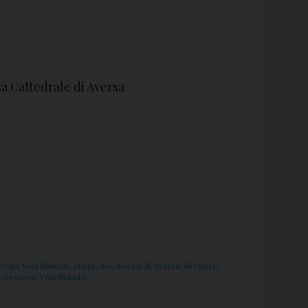
o
n
s
.
S
a Cattedrale di Aversa
p
i
n
i
l
l
o
,
Coro Voci Bianche
,
cristo
,
dio
,
diocesi di Aversa
,
direttore
,
o
,
vescovo
,
Voci Bianche