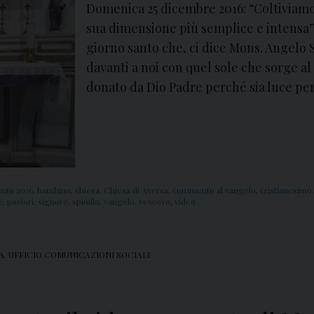
Domenica 25 dicembre 2016: “Coltiviamo 
sua dimensione più semplice e intensa” 
giorno santo che, ci dice Mons. Angelo 
davanti a noi con quel sole che sorge al
donato da Dio Padre perché sia luce per
ento 2016
,
bambino
,
chiesa
,
Chiesa di Aversa
,
commento al vangelo
,
cristianesimo
e
,
pastori
,
signore
,
spinillo
,
vangelo
,
vescovo
,
video
A
,
UFFICIO COMUNICAZIONI SOCIALI