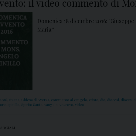
vento: il video commento di Mon
Domenica 18 dicembre 2016: “Giuseppe 
Maria”
2016
,
chiesa
,
Chiesa di Aversa
,
commento al vangelo
,
cristo
,
dio
,
diocesi
,
diocesi d
nore
,
spinillo
,
Spirito Santo
,
vangelo
,
vescovo
,
video
 SOCIALI