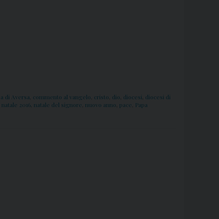
a di Aversa
,
commento al vangelo
,
cristo
,
dio
,
diocesi
,
diocesi di
,
natale 2016
,
natale del signore
,
nuovo anno
,
pace
,
Papa