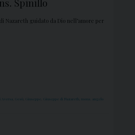
s. Spinillo
i
d
e
di Nazareth guidato da Dio nell’amore per
o
M
e
s
s
a
g
g
i
i Aversa
,
Gesù
,
Giuseppe
,
Giuseppe di Nazareth
,
mons. angelo
o
d
i
M