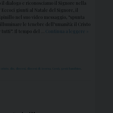
il dialogo e riconosciamo il Signore nella
Eccoci giunti al Natale del Signore, il
Spinillo nel suo video messaggio, “spunta
 illuminare le tenebre dell’umanità: il Cristo
 tutti”. Il tempo del …
Continua a leggere
N
»
a
t
a
l
e
,
cristo
,
dio
,
diocesi
,
diocesi di Aversa
,
Gesù
,
gesù bambino
,
2
0
1
6
:
V