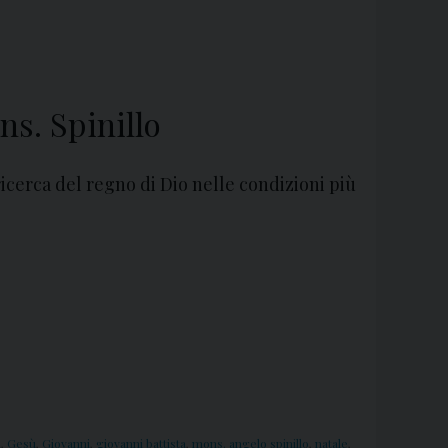
ns. Spinillo
icerca del regno di Dio nelle condizioni più
a
,
Gesù
,
Giovanni
,
giovanni battista
,
mons. angelo spinillo
,
natale
,