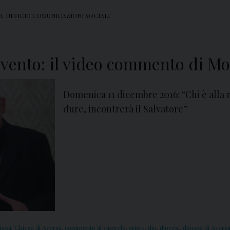
A
,
UFFICIO COMUNICAZIONI SOCIALI
vvento: il video commento di Mo
Domenica 11 dicembre 2016: “Chi è alla r
dure, incontrerà il Salvatore”
iesa
,
Chiesa di Aversa
,
commento al vangelo
,
cristo
,
dio
,
diocesi
,
diocesi di Avers