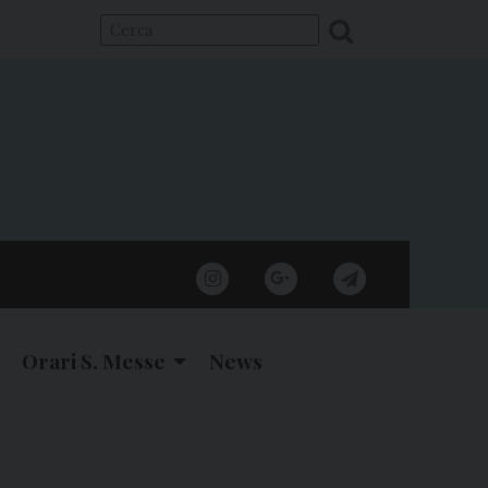
instagram
google
telegram
Orari S. Messe
News