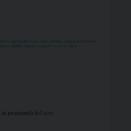
iocesi
,
diocesi di Aversa
,
doni
,
epifania
,
epifania del signore
,
ignore
,
spinillo
,
stupore
,
vangelo
,
vescovo
,
video
 in prossimità del 2017