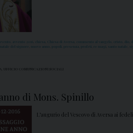
vvento
,
avvento 2016
,
chiesa
,
Chiesa di Aversa
,
commento al vangelo
,
cristo
,
dio
,
d
natale del signore
,
nuovo anno
,
popoli
,
presenza
,
profeti
,
re magi
,
santo natale
,
s
A
,
UFFICIO COMUNICAZIONI SOCIALI
anno di Mons. Spinillo
L’augurio del Vescovo di Aversa ai fedeli