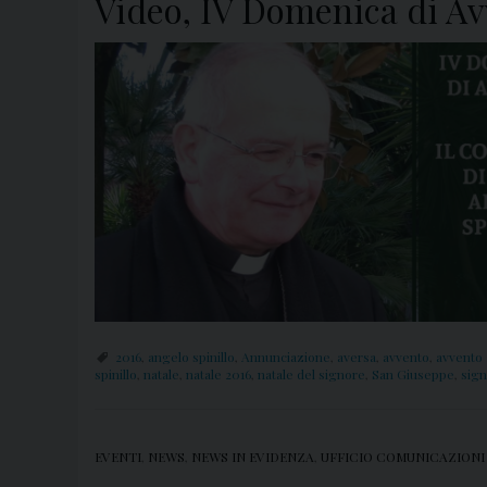
Video, IV Domenica di Av
2016
,
angelo spinillo
,
Annunciazione
,
aversa
,
avvento
,
avvento 
spinillo
,
natale
,
natale 2016
,
natale del signore
,
San Giuseppe
,
sig
EVENTI
,
NEWS
,
NEWS IN EVIDENZA
,
UFFICIO COMUNICAZIONI