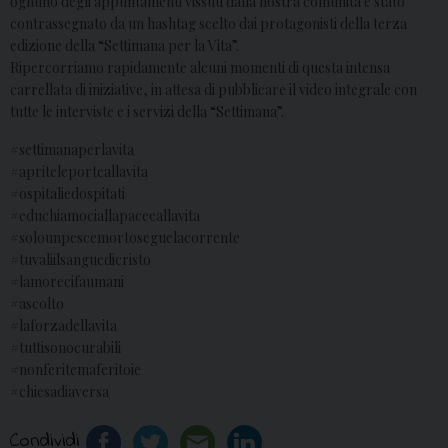
ognuno degli appuntamenti vissuti dalla nostra comunità è stato
contrassegnato da un hashtag scelto dai protagonisti della terza
edizione della “Settimana per la Vita”.
Ripercorriamo rapidamente alcuni momenti di questa intensa
carrellata di iniziative, in attesa di pubblicare il video integrale con
tutte le interviste e i servizi della “Settimana”.
#settimanaperlavita
#apriteleporteallavita
#ospitaliedospitati
#educhiamociallapaceeallavita
#solounpescemortoseguelacorrente
#tuvaliilsanguedicristo
#lamorecifaumani
#ascolto
#laforzadellavita
#tuttisonocurabili
#nonferitemaferitoie
#chiesadiaversa
Condividi