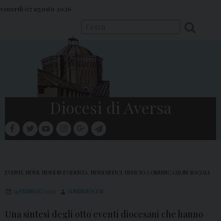
S
venerdì 07 agosto 2026
k
i
p
t
o
c
o
Diocesi di Aversa
n
t
facebook
twitter
youtube
instagram
google
telegram
e
Menu
n
t
EVENTI
,
NEWS
,
NEWS IN EVIDENZA
,
NEWS UFFICI
,
UFFICIO COMUNICAZIONI SOCIALI
14 FEBBRAIO 2020
ADMINDIOCESI
Una sintesi degli otto eventi diocesani che hanno