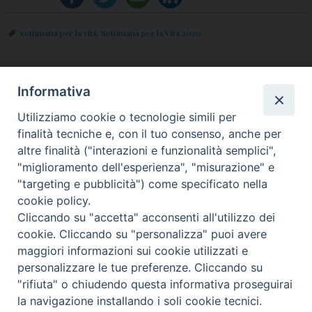
settimana per la vita
,
Settimana per la Vita 2020
«
Via a “Chronicon”, la
Settimana per la Vita 2020:
Informativa
settimana di studi storici
il Video integrale con
Utilizziamo cookie o tecnologie simili per
promossa dalla diocesi di
tutti i servizi e le
finalità tecniche e, con il tuo consenso, anche per
Aversa
interviste
»
altre finalità ("interazioni e funzionalità semplici",
"miglioramento dell'esperienza", "misurazione" e
"targeting e pubblicità") come specificato nella
cookie policy.
Cliccando su "accetta" acconsenti all'utilizzo dei
© 2018 Diocesi di Aversa
cookie. Cliccando su "personalizza" puoi avere
maggiori informazioni sui cookie utilizzati e
personalizzare le tue preferenze. Cliccando su
"rifiuta" o chiudendo questa informativa proseguirai
f
t
y
i
g
t
la navigazione installando i soli cookie tecnici.