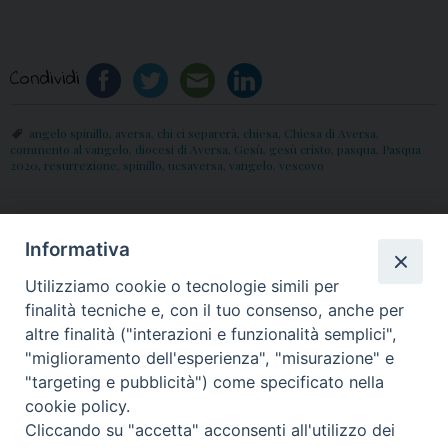
Condividi
angelo spinillo
,
aversa
,
chi ci separerà
,
chiesa
,
Chiesa di Aversa
,
commento al vangelo
,
diocesi di Aversa
,
Gesù
,
gesù cristo
,
pasqua
,
Pasqua
2020
,
resurrezione
,
spinillo
,
ucsaversa
,
vangelo
,
vescovo
«
Regolamentazione
Diocesi di Aversa: “Fase 2”,
Informativa
validità documenti
indicazioni per la ripresa
Utilizziamo cookie o tecnologie simili per
matrimoni concordatari
delle celebrazioni
finalità tecniche e, con il tuo consenso, anche per
liturgiche
»
altre finalità ("interazioni e funzionalità semplici",
"miglioramento dell'esperienza", "misurazione" e
"targeting e pubblicità") come specificato nella
cookie policy.
Cliccando su "accetta" acconsenti all'utilizzo dei