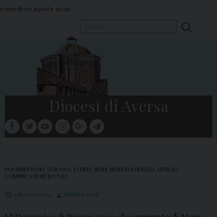
S
venerdì 07 agosto 2026
k
i
p
t
o
c
o
Diocesi di Aversa
n
t
facebook
twitter
youtube
instagram
google
telegram
e
Menu
n
t
DOCUMENTI DEL VESCOVO
,
EVENTI
,
NEWS
,
NEWS IN EVIDENZA
,
UFFICIO
COMUNICAZIONI SOCIALI
15 MAGGIO 2020
ADMINDIOCESI