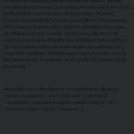
Il vangelo che spezziamo insieme domenica prossima 17 maggio,
sesta domenica di Pasqua, ci annuncia la presenza dello spirito di Dio
nei discepoli di Gesù. Come loro, anche noi siamo chiamati a
spezzare la grazia di Dio. In questo, meraviglioso è l’insegnamento
che troviamo nella prima lettera di Pietro: annunziare la speranza
che abbiamo nel cuore al mondo con dolcezza, rispetto e retta
coscienza. Parole piene di significato in perfetta sintonia con l’invito
che Papa Francesco ha rivolto a tutti noi giovedì 14 affinché, nel
segno della fratellanza, vivessimo una giornata di preghiera per la
liberazione da tutte le pandemie, anche quella dell’egoismo e della
prepotenza.
#diocesidiaversa #chiesadiaversa #secondadomenicadipasqua
#pasqua #pasqua2020 #gesù #gesùcristo #cristorisorto
#viaveritàvita #commentoalvangelo #spinillo #vangelo #ucs
#ucsaversa #chiesa #aversa #chiciseparera