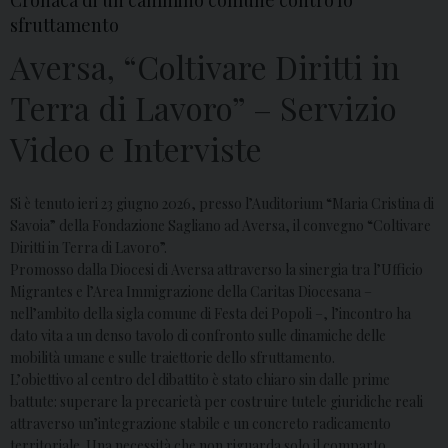
Cronaca di un cammino comune contro lo
sfruttamento
Aversa, “Coltivare Diritti in
Terra di Lavoro” – Servizio
Video e Interviste
Si è tenuto ieri 23 giugno 2026, presso l’Auditorium “Maria Cristina di
Savoia” della Fondazione Sagliano ad Aversa, il convegno “Coltivare
Diritti in Terra di Lavoro”.
Promosso dalla Diocesi di Aversa attraverso la sinergia tra l’Ufficio
Migrantes e l’Area Immigrazione della Caritas Diocesana –
nell’ambito della sigla comune di Festa dei Popoli –, l’incontro ha
dato vita a un denso tavolo di confronto sulle dinamiche delle
mobilità umane e sulle traiettorie dello sfruttamento.
L’obiettivo al centro del dibattito è stato chiaro sin dalle prime
battute: superare la precarietà per costruire tutele giuridiche reali
attraverso un’integrazione stabile e un concreto radicamento
territoriale. Una necessità che non riguarda solo il comparto