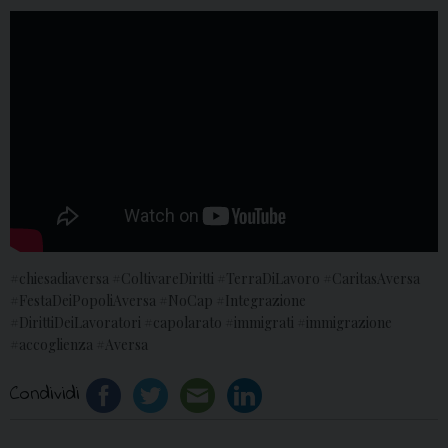
#chiesadiaversa #ColtivareDiritti #TerraDiLavoro #CaritasAversa
#FestaDeiPopoliAversa #NoCap #Integrazione
#DirittiDeiLavoratori #capolarato #immigrati #immigrazione
#accoglienza #Aversa
Condividi