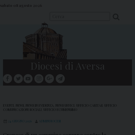
S
sabato 08 agosto 2026
k
i
p
t
o
c
o
Diocesi di Aversa
n
t
facebook
twitter
youtube
instagram
google
telegram
e
Menu
n
t
EVENTI
,
NEWS
,
NEWS IN EVIDENZA
,
NEWS UFFICI
,
UFFICIO CARITAS
,
UFFICIO
COMUNICAZIONI SOCIALI
,
UFFICIO ECUMENISMO
24 GIUGNO 2026
ADMINDIOCESI