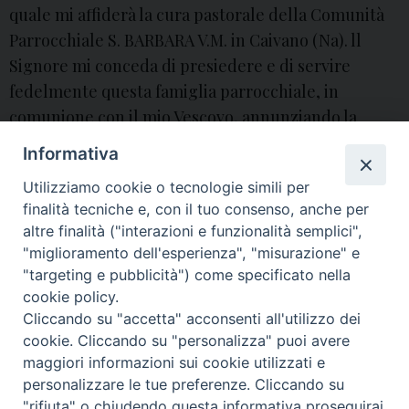
quale mi affiderà la cura pastorale della Comunità
Parrocchiale S. BARBARA V.M. in Caivano (Na). ll
Signore mi conceda di presiedere e di servire
fedelmente questa famiglia parrocchiale, in
comunione con il mio Vescovo, annunziando la
parola di Dio, celebrando i Santi Misteri e
Informativa
testimoniando la carità di …
Continua a leggere
S
»
Utilizziamo cookie o tecnologie simili per
.
finalità tecniche e, con il tuo consenso, anche per
B
altre finalità ("interazioni e funzionalità semplici",
a
"miglioramento dell'esperienza", "misurazione" e
« Pagina precedente
Pagina successiva »
r
"targeting e pubblicità") come specificato nella
b
cookie policy.
Cliccando su "accetta" acconsenti all'utilizzo dei
a
© 2018 Diocesi di Aversa
cookie. Cliccando su "personalizza" puoi avere
r
maggiori informazioni sui cookie utilizzati e
a
personalizzare le tue preferenze. Cliccando su
(
"rifiuta" o chiudendo questa informativa proseguirai