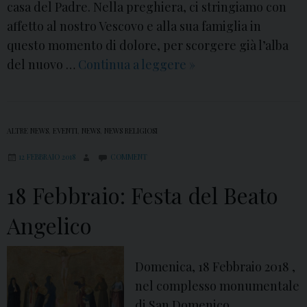
casa del Padre. Nella preghiera, ci stringiamo con
affetto al nostro Vescovo e alla sua famiglia in
questo momento di dolore, per scorgere già l’alba
del nuovo …
Continua a leggere
L
»
a
m
a
ALTRE NEWS
,
EVENTI
,
NEWS
,
NEWS RELIGIOSI
m
12 FEBBRAIO 2018
COMMENT
m
a
18 Febbraio: Festa del Beato
d
e
Angelico
l
V
Domenica, 18 Febbraio 2018 ,
e
nel complesso monumentale
s
di San Domenico,