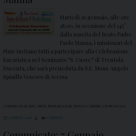
d
.
r
C
Martedì 16 gennaio, alle ore
e
h
18.00, in occasione del 145°
i
dalla nascita del Beato Padre
a
Paolo Manna, i missionari del
r
Pime invitano tutti a partecipare alla Celebrazione
i
Eucaristica nel Seminario “S. Cuore” di Trentola
n
Ducenta, che sarà presieduta da S.E. Mons. Angelo
e
Spinillo Vescovo di Aversa.
l
l
i
COMUNICATI STAMPA
,
NEWS
,
NEWS RELIGIOSI
,
UFFICIO COMUNICAZIONI SOCIALI
t
o
5 GENNAIO 2018
COMMENT
r
Comunicato: 7 Gennaio,
n