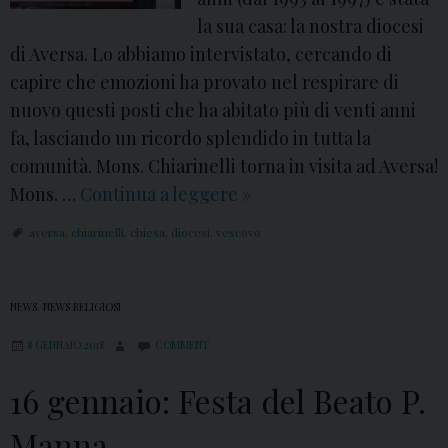
r
la sua casa: la nostra diocesi
n
di Aversa. Lo abbiamo intervistato, cercando di
a
capire che emozioni ha provato nel respirare di
a
nuovo questi posti che ha abitato più di venti anni
l
fa, lasciando un ricordo splendido in tutta la
l
comunità. Mons. Chiarinelli torna in visita ad Aversa!
a
Mons. …
Continua a leggere
V
»
c
i
a
aversa
,
chiarinelli
,
chiesa
,
diocesi
,
vescovo
d
s
e
a
o
NEWS
,
NEWS RELIGIOSI
d
:
e
8 GENNAIO 2018
COMMENT
M
l
o
16 gennaio: Festa del Beato P.
P
n
a
Manna
s