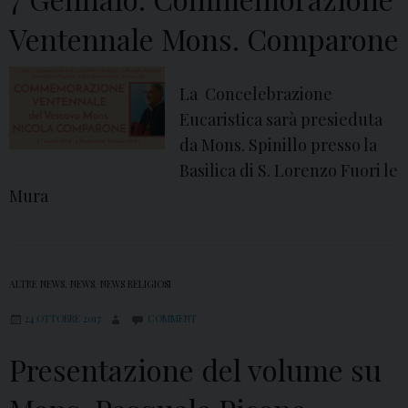
a
Ventennale Mons. Comparone
La Concelebrazione
Eucaristica sarà presieduta
da Mons. Spinillo presso la
Basilica di S. Lorenzo Fuori le
Mura
ALTRE NEWS
,
NEWS
,
NEWS RELIGIOSI
24 OTTOBRE 2017
COMMENT
Presentazione del volume su