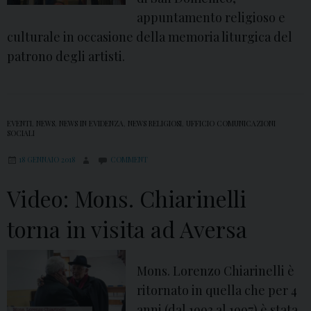
c
appuntamento religioso e
o
culturale in occasione della memoria liturgica del
v
patrono degli artisti.
o
S
p
i
EVENTI
,
NEWS
,
NEWS IN EVIDENZA
,
NEWS RELIGIOSI
,
UFFICIO COMUNICAZIONI
SOCIALI
n
i
18 GENNAIO 2018
COMMENT
l
Video: Mons. Chiarinelli
l
o
torna in visita ad Aversa
r
i
Mons. Lorenzo Chiarinelli è
t
ritornato in quella che per 4
o
anni (dal 1993 al 1997) è stata