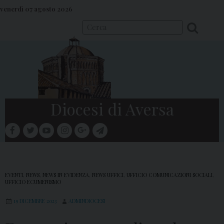
S
venerdì 07 agosto 2026
k
i
p
t
o
c
o
Diocesi di Aversa
n
t
facebook
twitter
youtube
instagram
google
telegram
e
Menu
n
t
EVENTI
,
NEWS
,
NEWS IN EVIDENZA
,
NEWS UFFICI
,
UFFICIO COMUNICAZIONI SOCIALI
,
UFFICIO ECUMENISMO
19 DICEMBRE 2023
ADMINDIOCESI