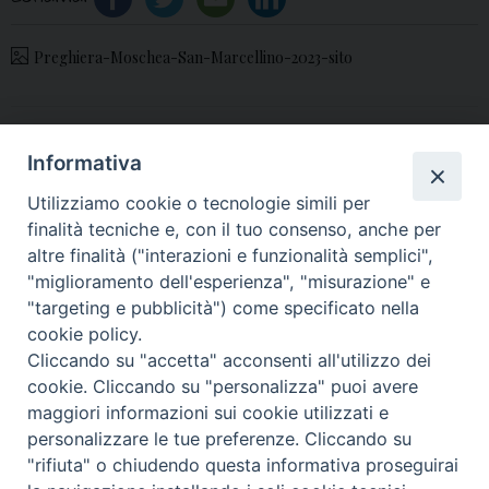
Preghiera-Moschea-San-Marcellino-2023-sito
«
RnS: 20 dicembre,
Natale del Signore 2023: il
Informativa
Pranzo d’amore 2023
messaggio di Mons.
Utilizziamo cookie o tecnologie simili per
presso la Casa
Angelo Spinillo
»
finalità tecniche e, con il tuo consenso, anche per
Circondariale di Aversa
altre finalità ("interazioni e funzionalità semplici",
"miglioramento dell'esperienza", "misurazione" e
"targeting e pubblicità") come specificato nella
cookie policy.
Cliccando su "accetta" acconsenti all'utilizzo dei
© 2018 Diocesi di Aversa
cookie. Cliccando su "personalizza" puoi avere
maggiori informazioni sui cookie utilizzati e
personalizzare le tue preferenze. Cliccando su
"rifiuta" o chiudendo questa informativa proseguirai