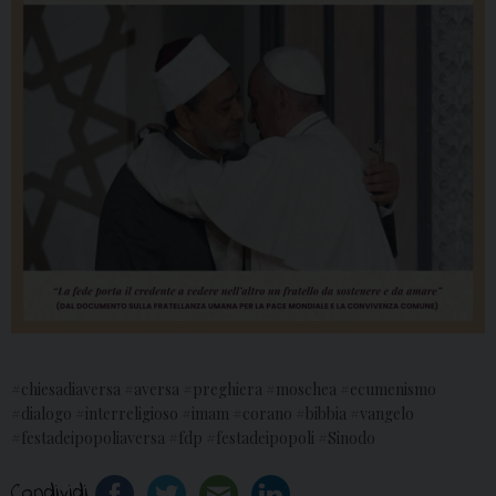
#chiesadiaversa #aversa #preghiera #moschea #ecumenismo
#dialogo #interreligioso #imam #corano #bibbia #vangelo
#festadeipopoliaversa #fdp #festadeipopoli #Sinodo
Condividi