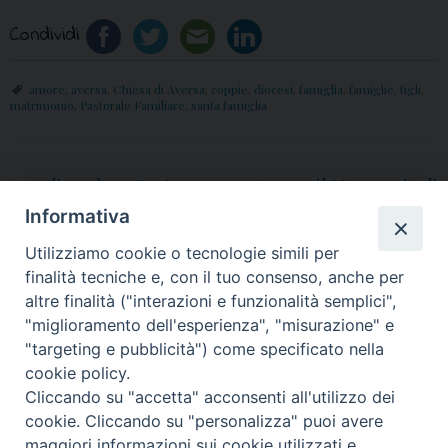
Condividi
amore
,
aversa
,
Chiesa di Aversa
,
coppie
,
diocesi
,
famiglia
,
famiglie
,
figli
,
matrimonio
,
Pastorale Familiare
,
santa famiglia
«
30 dicembre, Santa
Aversa, il Messaggio di
Famiglia: nelle
Fine Anno 2022 di Mons.
Informativa
parrocchie della diocesi,
Angelo Spinillo
»
Utilizziamo cookie o tecnologie simili per
il rinnovo delle promesse
finalità tecniche e, con il tuo consenso, anche per
matrimoniali
altre finalità ("interazioni e funzionalità semplici",
"miglioramento dell'esperienza", "misurazione" e
"targeting e pubblicità") come specificato nella
cookie policy.
Cliccando su "accetta" acconsenti all'utilizzo dei
© 2018 Diocesi di Aversa
cookie. Cliccando su "personalizza" puoi avere
maggiori informazioni sui cookie utilizzati e