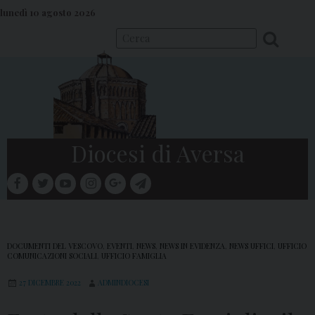
S
lunedì 10 agosto 2026
k
i
p
t
o
c
o
Diocesi di Aversa
n
t
facebook
twitter
youtube
instagram
google
telegram
e
Menu
n
t
DOCUMENTI DEL VESCOVO
,
EVENTI
,
NEWS
,
NEWS IN EVIDENZA
,
NEWS UFFICI
,
UFFICIO
COMUNICAZIONI SOCIALI
,
UFFICIO FAMIGLIA
27 DICEMBRE 2022
ADMINDIOCESI