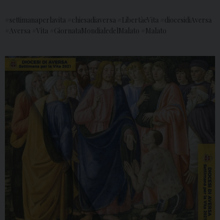
#settimanaperlavita #chiesadiaversa #LibertàeVita #diocesidiAversa
#Aversa #Vita #GiornataMondialedelMalato #Malato